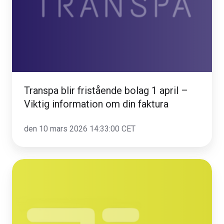
1
april
–
Viktig
information
om
din
Transpa blir fristående bolag 1 april –
faktura
Viktig information om din faktura
den 10 mars 2026 14:33:00 CET
🚚
Uppdatering
av
avtalsbelopp
för