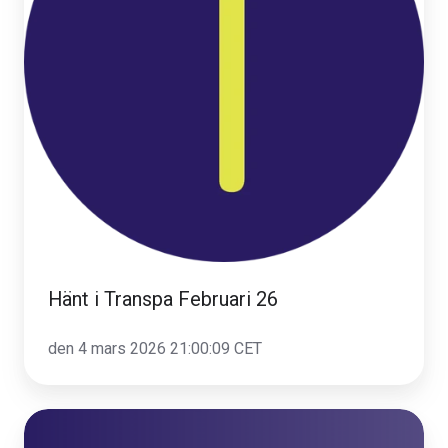
Hänt i Transpa Februari 26
den 4 mars 2026 21:00:09 CET
Vi