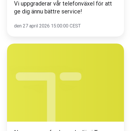
Vi uppgraderar vår telefonväxel för att
ge dig ännu bättre service!
den 27 april 2026 15:00:00 CEST
Nu
separeras
fordon
och
släp
i
Transpa