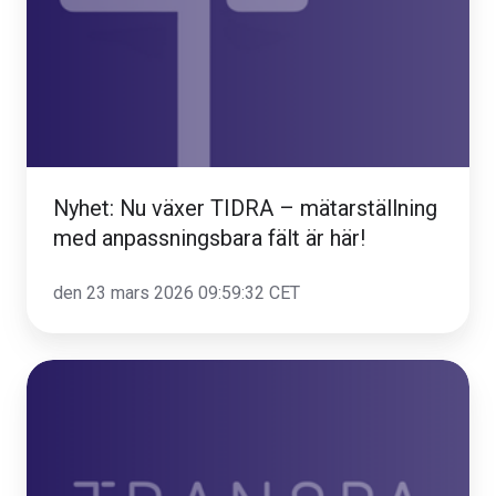
–
mätarställning
med
anpassningsbara
fält
är
här!
Nyhet: Nu växer TIDRA – mätarställning
med anpassningsbara fält är här!
den 23 mars 2026 09:59:32 CET
Transpa
blir
fristående
bolag