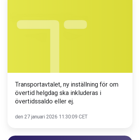
ny
inställning
för
om
övertid
helgdag
ska
inkluderas
i
övertidssaldo
Transportavtalet, ny inställning för om
eller
övertid helgdag ska inkluderas i
ej.
övertidssaldo eller ej.
den 27 januari 2026 11:30:09 CET
Ny