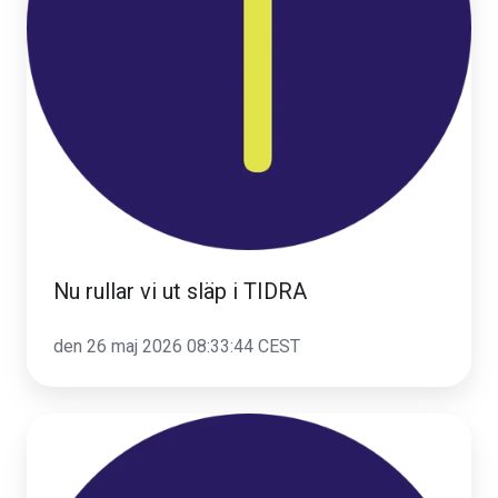
TIDRA
Nu rullar vi ut släp i TIDRA
den 26 maj 2026 08:33:44 CEST
Hänt
i
Transpa