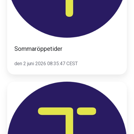
Sommaröppetider
den 2 juni 2026 08:35:47 CEST
Nu
rullar
vi
ut
släp
i