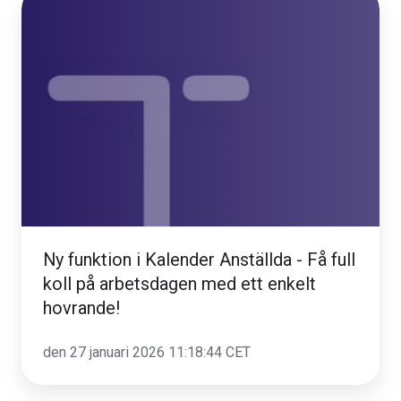
funktion
i
Kalender
Anställda
-
Få
full
koll
på
arbetsdagen
Ny funktion i Kalender Anställda - Få full
med
koll på arbetsdagen med ett enkelt
ett
hovrande!
enkelt
hovrande!
den 27 januari 2026 11:18:44 CET