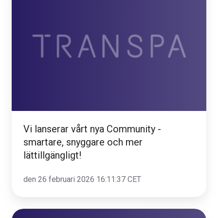
lanserar
vårt
nya
Community
-
smartare,
snyggare
och
mer
lättillgängligt!
Vi lanserar vårt nya Community -
smartare, snyggare och mer
lättillgängligt!
den 26 februari 2026 16:11:37 CET
Nyhet