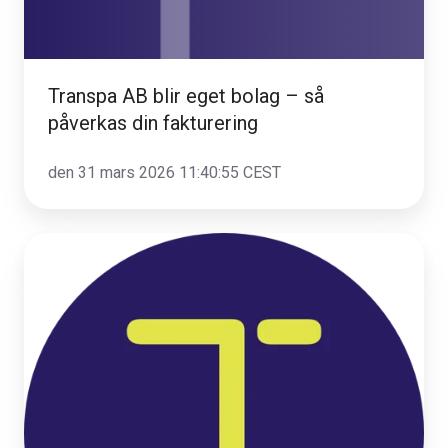
påverkas
din
fakturering
Transpa AB blir eget bolag – så
påverkas din fakturering
den 31 mars 2026 11:40:55 CEST
Hänt
i
Transpa
Mars
26