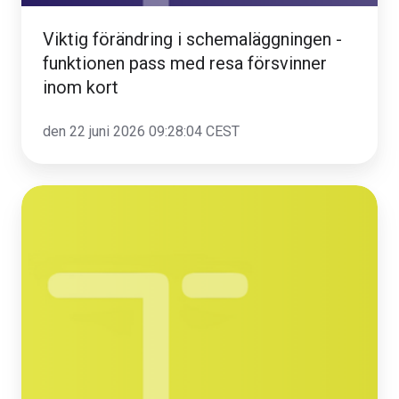
försvinner
inom
Viktig förändring i schemaläggningen -
kort
funktionen pass med resa försvinner
inom kort
den 22 juni 2026 09:28:04 CEST
Kostnadsställe
i
TIDRA