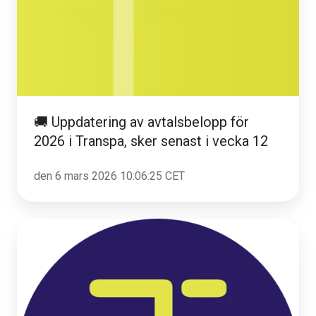
2026
i
Transpa,
sker
senast
i
🚚 Uppdatering av avtalsbelopp för
vecka
2026 i Transpa, sker senast i vecka 12
12
den 6 mars 2026 10:06:25 CET
Hänt
i
Transpa
Februari
26