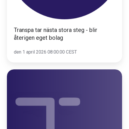
Transpa tar nästa stora steg - blir
återigen eget bolag
den 1 april 2026 08:00:00 CEST
Transpa
AB
blir
eget
bolag
–
så