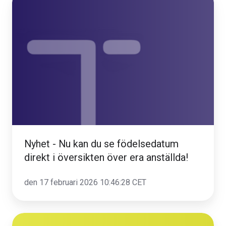
-
Nu
kan
du
se
födelsedatum
direkt
i
översikten
över
Nyhet - Nu kan du se födelsedatum
era
direkt i översikten över era anställda!
anställda!
den 17 februari 2026 10:46:28 CET
Nu