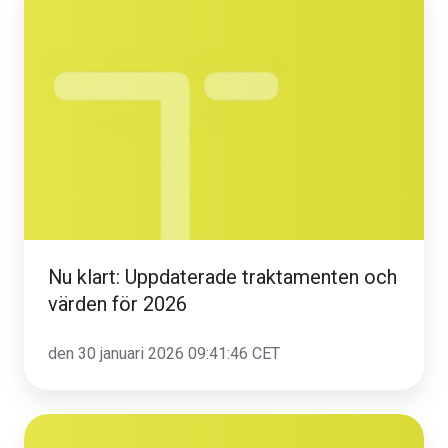
klart:
Uppdaterade
traktamenten
och
värden
för
2026
Nu klart: Uppdaterade traktamenten och
värden för 2026
den 30 januari 2026 09:41:46 CET
Transportavtalet,