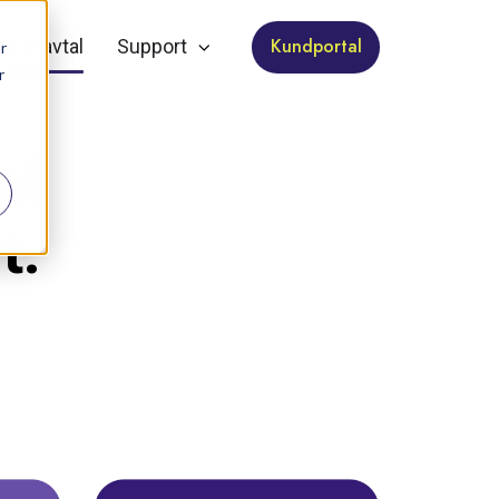
Kundportal
pportavtal
Support
r
r
al
t.