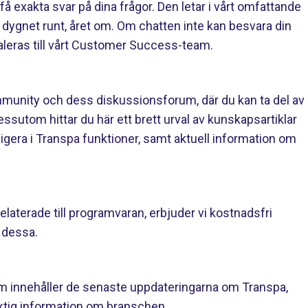
t få exakta svar på dina frågor. Den letar i vårt omfattande
g dygnet runt, året om. Om chatten inte kan besvara din
aleras till vårt Customer Success-team.
Community och dess diskussionsforum, där du kan ta del av
ssutom hittar du här ett brett urval av kunskapsartiklar
vigera i Transpa funktioner, samt aktuell information om
laterade till programvaran, erbjuder vi kostnadsfri
a dessa.
om innehåller de senaste uppdateringarna om Transpa,
viktig information om branschen.