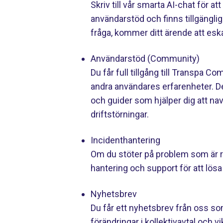
Skriv till vår smarta AI-chat för at
användarstöd och finns tillgängli
fråga, kommer ditt ärende att esk
Användarstöd (Community)
Du får full tillgång till Transpa 
andra användares erfarenheter. De
och guider som hjälper dig att na
driftstörningar.
Incidenthantering
Om du stöter på problem som är re
hantering och support för att lös
Nyhetsbrev
Du får ett nyhetsbrev från oss s
förändringar i kollektivavtal och 