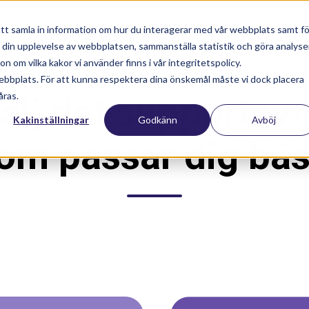
Nyhetsartiklar
Utbildningar
Su
tt samla in information om hur du interagerar med vår webbplats samt fö
a din upplevelse av webbplatsen, sammanställa statistik och göra analyse
 om vilka kakor vi använder finns i vår integritetspolicy.
ebbplats. För att kunna respektera dina önskemål måste vi dock placera
åras.
älj det supportavt
Kakinställningar
Godkänn
Avböj
om passar dig bäs