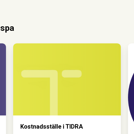
nspa
Kostnadsställe
So
i
TIDRA
Kostnadsställe i TIDRA