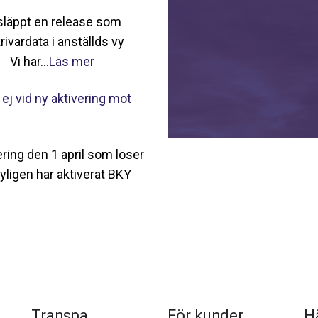
 släppt en release som
ivardata i anställds vy
Vi har...
Läs mer
 ej vid ny aktivering mot
ering den 1 april som löser
nyligen har aktiverat BKY
Transpa
För kunder
Hä