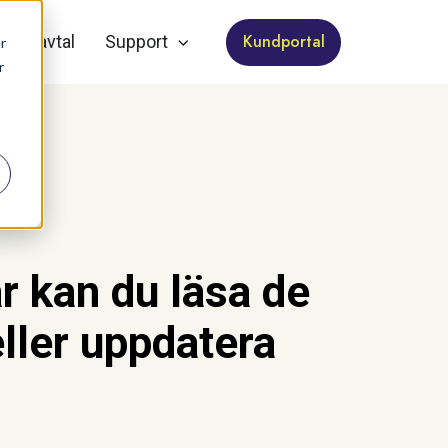
Kundportal
pportavtal
Support
r
r
 kan du läsa de
ller uppdatera