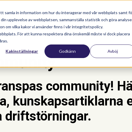
Nyhetsartiklar
Utbildningar
Su
tt samla in information om hur du interagerar med vår webbplats samt fö
a din upplevelse av webbplatsen, sammanställa statistik och göra analyse
 om vilka kakor vi använder finns i vår integritetspolicy.
ebbplats. För att kunna respektera dina önskemål måste vi dock placera
åras.
Kakinställningar
Godkänn
Avböj
mmunity
ranspas community! Här
a, kunskapsartiklarna e
 driftstörningar.