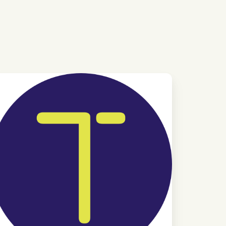
mmaröppetider