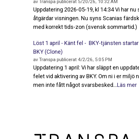
av
Transpa
publicerat
5/20/26, 10:32 AM
Uppdatering 2026-05-19, kl 14:34 Vi har nu
åtgärdar visningen. Nu syns Scanias färdskr
med korrekt tids-zon (svensk sommartid.) 
Löst 1 april - Känt fel - BKY-tjänsten startar
BKY (Clone)
av
Transpa
publicerat
4/2/26, 5:05 PM
Uppdatering 1 april: Vi har släppt en uppdat
felet vid aktivering av BKY. Om ni i er miljö 
men inte fått något svarsbesked...
Läs mer