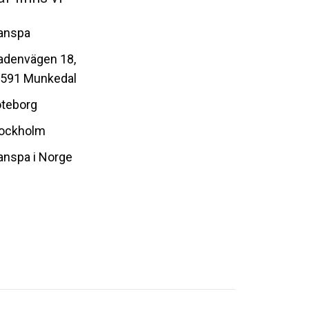
anspa
adenvägen 18,
591 Munkedal
teborg
ockholm
anspa i Norge