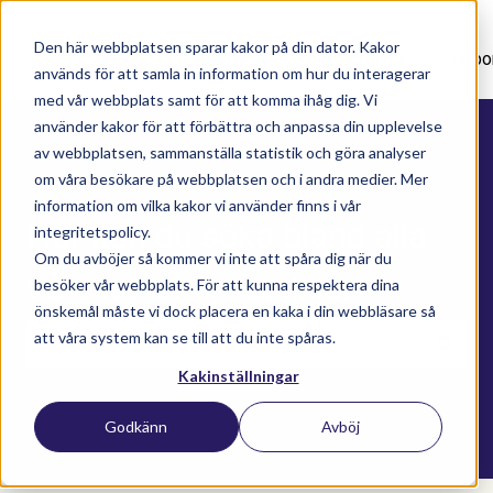
Den här webbplatsen sparar kakor på din dator. Kakor
Nyhetsartiklar
Utbildningar
Supportavtal
Suppo
används för att samla in information om hur du interagerar
med vår webbplats samt för att komma ihåg dig. Vi
använder kakor för att förbättra och anpassa din upplevelse
av webbplatsen, sammanställa statistik och göra analyser
om våra besökare på webbplatsen och i andra medier. Mer
information om vilka kakor vi använder finns i vår
Här kan du söka bland alla
integritetspolicy.
Om du avböjer så kommer vi inte att spåra dig när du
våra kunskapsartiklar
besöker vår webbplats. För att kunna respektera dina
önskemål måste vi dock placera en kaka i din webbläsare så
att våra system kan se till att du inte spåras.
Kakinställningar
Det finns inga förslag eftersom sökfältet är t
Godkänn
Avböj