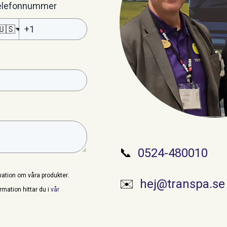
elefonnummer
🇺🇸
📞
0524-480010
mation om våra produkter.
✉️
hej@transpa.se
ormation hittar du i
vår