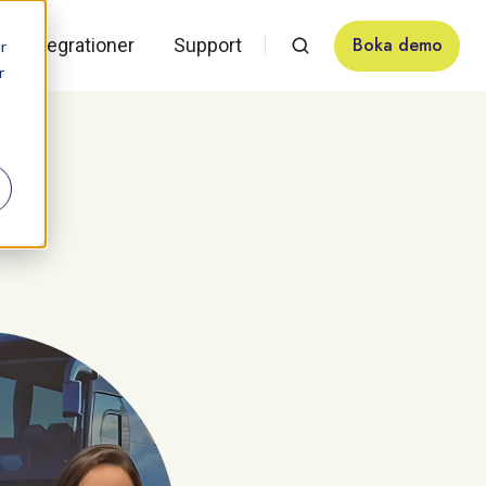
Boka demo
Integrationer
Support
r
r
o