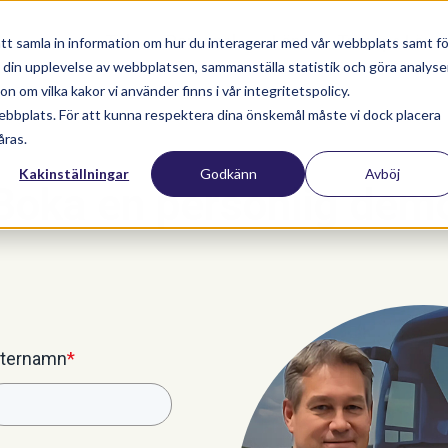
Tid
Personal
Lön
Transpa Lön
tt samla in information om hur du interagerar med vår webbplats samt fö
a din upplevelse av webbplatsen, sammanställa statistik och göra analyse
 om vilka kakor vi använder finns i vår integritetspolicy.
ebbplats. För att kunna respektera dina önskemål måste vi dock placera
åras.
Kakinställningar
Godkänn
Avböj
Boka en personlig dem
fternamn
*