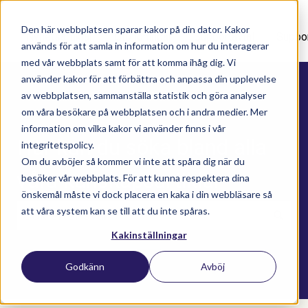
Den här webbplatsen sparar kakor på din dator. Kakor
Nyhetsartiklar
Utbildningar
Supportavtal
Suppo
används för att samla in information om hur du interagerar
med vår webbplats samt för att komma ihåg dig. Vi
använder kakor för att förbättra och anpassa din upplevelse
av webbplatsen, sammanställa statistik och göra analyser
om våra besökare på webbplatsen och i andra medier. Mer
information om vilka kakor vi använder finns i vår
Här kan du söka bland alla
integritetspolicy.
Om du avböjer så kommer vi inte att spåra dig när du
våra kunskapsartiklar
besöker vår webbplats. För att kunna respektera dina
önskemål måste vi dock placera en kaka i din webbläsare så
att våra system kan se till att du inte spåras.
Kakinställningar
Det finns inga förslag eftersom sökfältet är t
Godkänn
Avböj