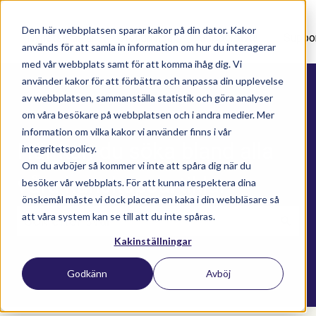
Den här webbplatsen sparar kakor på din dator. Kakor
Nyhetsartiklar
Utbildningar
Supportavtal
Suppo
används för att samla in information om hur du interagerar
med vår webbplats samt för att komma ihåg dig. Vi
använder kakor för att förbättra och anpassa din upplevelse
av webbplatsen, sammanställa statistik och göra analyser
om våra besökare på webbplatsen och i andra medier. Mer
information om vilka kakor vi använder finns i vår
Här kan du söka bland alla
integritetspolicy.
Om du avböjer så kommer vi inte att spåra dig när du
våra kunskapsartiklar
besöker vår webbplats. För att kunna respektera dina
önskemål måste vi dock placera en kaka i din webbläsare så
att våra system kan se till att du inte spåras.
Kakinställningar
Det finns inga förslag eftersom sökfältet är t
Godkänn
Avböj