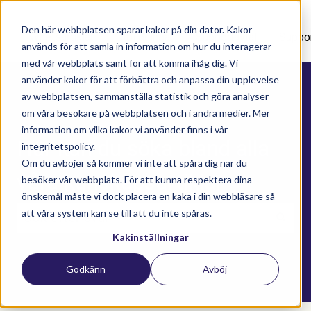
Den här webbplatsen sparar kakor på din dator. Kakor
Nyhetsartiklar
Utbildningar
Supportavtal
Suppo
används för att samla in information om hur du interagerar
med vår webbplats samt för att komma ihåg dig. Vi
använder kakor för att förbättra och anpassa din upplevelse
av webbplatsen, sammanställa statistik och göra analyser
om våra besökare på webbplatsen och i andra medier. Mer
information om vilka kakor vi använder finns i vår
Här kan du söka bland alla
integritetspolicy.
Om du avböjer så kommer vi inte att spåra dig när du
våra kunskapsartiklar
besöker vår webbplats. För att kunna respektera dina
önskemål måste vi dock placera en kaka i din webbläsare så
att våra system kan se till att du inte spåras.
Kakinställningar
Det finns inga förslag eftersom sökfältet är t
Godkänn
Avböj