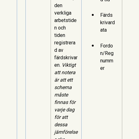
den
verkliga
Färds
arbetstide
krivard
n och
ata
tiden
registrera
Fordo
d av
n/Reg
färdskrivar
numm
en.
Viktigt
er
att notera
är att ett
schema
måste
finnas för
varje dag
för att
dessa
jämförelse