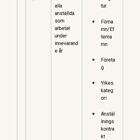
alla
tur
anställda
som
Förna
arbetat
mn/Ef
under
terna
innevarand
mn
e år
Företa
g
Yrkes
kateg
ori
Anstäl
lnings
kontra
kt