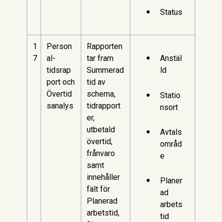
Status
1
Person
Rapporten
7
al-
tar fram
Anstäl
tidsrap
Summerad
ld
port och
tid av
Övertid
schema,
Statio
sanalys
tidrapport
nsort
er,
utbetald
Avtals
övertid,
områd
frånvaro
e
samt
innehåller
Planer
fält för
ad
Planerad
arbets
arbetstid,
tid