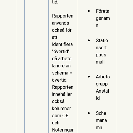
tid.
Företa
Rapporten
gsnam
används
n
också för
att
Statio
identifiera
nsort
"övertid"
pass
då arbete
mall
längre än
schema =
Arbets
övertid.
grupp
Rapporten
Anstäl
innehåller
ld
också
kolumner
Sche
som OB
mana
och
mn
Noteringar