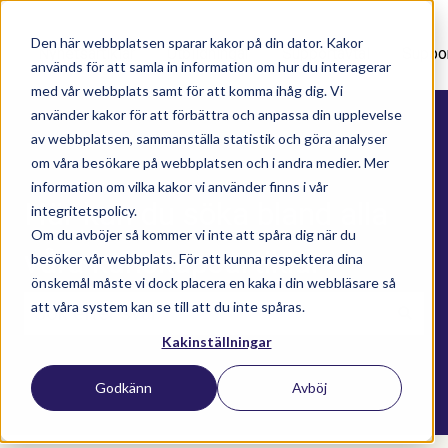
Den här webbplatsen sparar kakor på din dator. Kakor
Nyhetsartiklar
Utbildningar
Supportavtal
Suppo
används för att samla in information om hur du interagerar
med vår webbplats samt för att komma ihåg dig. Vi
använder kakor för att förbättra och anpassa din upplevelse
av webbplatsen, sammanställa statistik och göra analyser
om våra besökare på webbplatsen och i andra medier. Mer
information om vilka kakor vi använder finns i vår
Här kan du söka bland alla
integritetspolicy.
Om du avböjer så kommer vi inte att spåra dig när du
våra kunskapsartiklar
besöker vår webbplats. För att kunna respektera dina
önskemål måste vi dock placera en kaka i din webbläsare så
att våra system kan se till att du inte spåras.
Kakinställningar
Det finns inga förslag eftersom sökfältet är t
Godkänn
Avböj