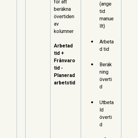
för att
(ange
beräkna
tid
övertiden
manue
av
llt)
kolumner
Arbeta
Arbetad
d tid
tid +
Frånvaro
Beräk
tid -
ning
Planerad
överti
arbetstid
d
Utbeta
ld
överti
d