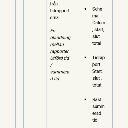
från
Sche
tidrapport
ma
erna
Datum
, start,
En
slut,
blandning
total
mellan
rapporter
Tidrap
Utförd tid
port
/
Start,
summera
slut ,
d tid.
totat
Rast
summ
erad
tid