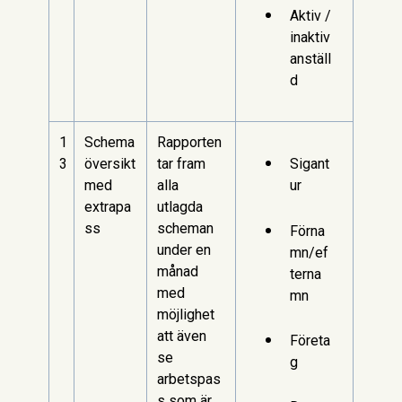
Aktiv /
inaktiv
anställ
d
1
Schema
Rapporten
3
översikt
tar fram
Sigant
med
alla
ur
extrapa
utlagda
ss
scheman
Förna
under en
mn/ef
månad
terna
med
mn
möjlighet
att även
Företa
se
g
arbetspas
s som är