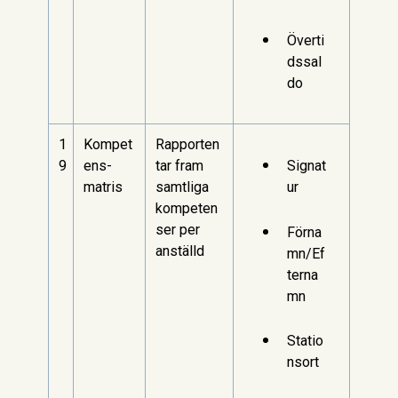
Överti
dssal
do
1
Kompet
Rapporten
9
ens-
tar fram
Signat
matris
samtliga
ur
kompeten
ser per
Förna
anställd
mn/Ef
terna
mn
Statio
nsort