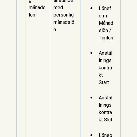
g
anställda
månads
med
Lönef
lön
personlig
orm
månadslö
Månad
n
slön /
Timlön
Anstäl
lnings
kontra
kt
Start
Anstäl
lnings
kontra
kt Slut
Löneg