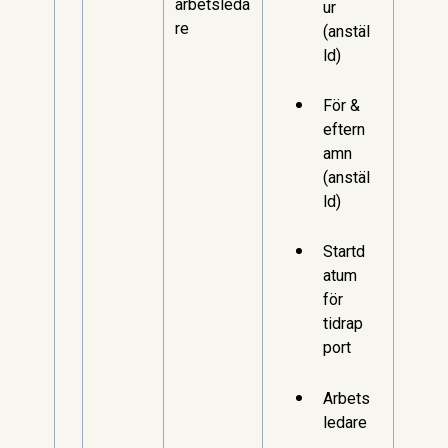
arbetsleda
ur
re
(anstäl
ld)
För &
eftern
amn
(anstäl
ld)
Startd
atum
för
tidrap
port
Arbets
ledare