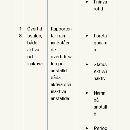
Frånva
rotid
1
Övertid
Rapporten
8
ssaldo,
tar fram
Företa
både
inneståen
gsnam
aktiva
de
n
och
övertidssa
inaktiva
ldo per
Status
anställd,
Aktiv/i
båda
naktiv
aktiva och
inaktiva
Namn
anställda.
på
anställ
d
Period