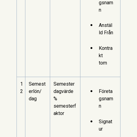
gsnam
n
Anstäl
ld Från
Kontra
kt
tom
1
Semest
Semester
2
erlön/
dagvärde
Företa
dag
%
gsnam
semesterf
n
aktor
Signat
ur