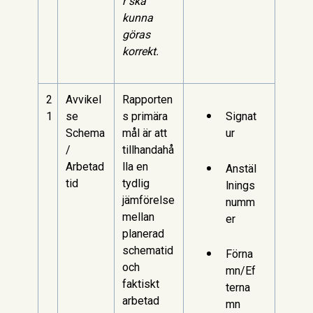
r ska
kunna
göras
korrekt.
2
Avvikel
Rapporten
1
se
s primära
Signat
Schema
mål är att
ur
/
tillhandahå
Arbetad
lla en
Anstäl
tid
tydlig
lnings
jämförelse
numm
mellan
er
planerad
schematid
Förna
och
mn/Ef
faktiskt
terna
arbetad
mn