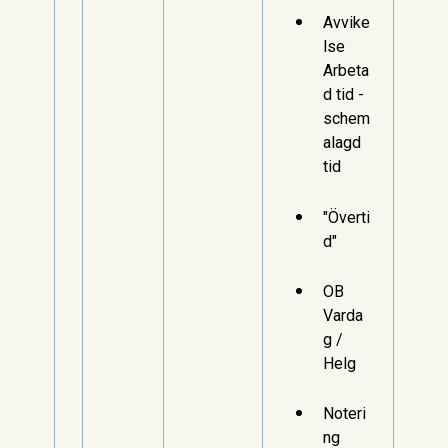
Avvike
lse
Arbeta
d tid -
schem
alagd
tid
"Överti
d"
OB
Varda
g /
Helg
Noteri
ng