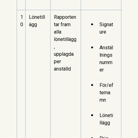
1
Lönetill
Rapporten
0
ägg
tar fram
Signat
alla
ure
lönetillägg
,
Anstäl
upplagda
lnings
per
numm
anställd
er
För/ef
terna
mn
Löneti
llägg