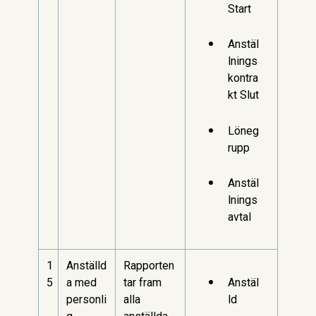
Start
Anstäl
lnings
kontra
kt Slut
Löneg
rupp
Anstäl
lnings
avtal
1
Anställd
Rapporten
5
a med
tar fram
Anstäl
personli
alla
ld