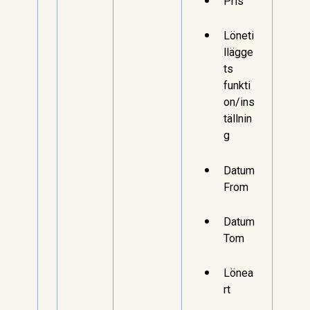
Pris
Löneti
llägge
ts
funkti
on/ins
tällnin
g
Datum
From
Datum
Tom
Lönea
rt