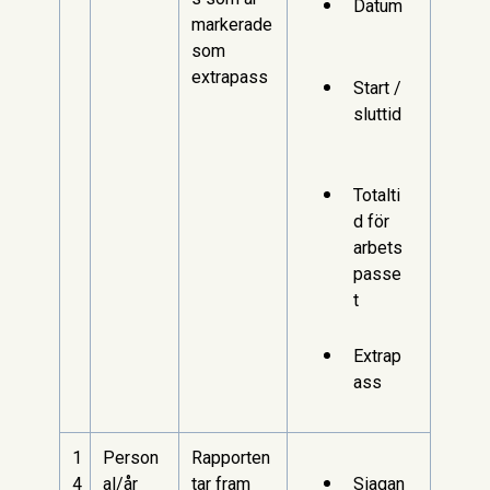
Datum
markerade
som
extrapass
Start /
sluttid
Totalti
d för
arbets
passe
t
Extrap
ass
1
Person
Rapporten
4
al/år
tar fram
Siagan