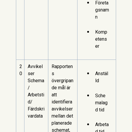
Företa
gsnam
n
Komp
etens
er
2
Avvikel
Rapporten
0
ser
s
Anstäl
Schema
övergripan
ld
/
de mål är
Arbetsti
att
Sche
d/
identifiera
malag
Färdskri
avvikelser
d tid
vardata
mellan det
planerade
Arbeta
schemat,
d tid