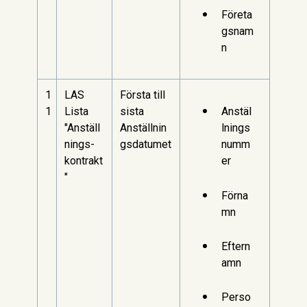
Företa
gsnam
n
1
LAS
Första till
1
Lista
sista
Anstäl
"Anställ
Anställnin
lnings
nings-
gsdatumet
numm
kontrakt
er
"
Förna
mn
Eftern
amn
Perso