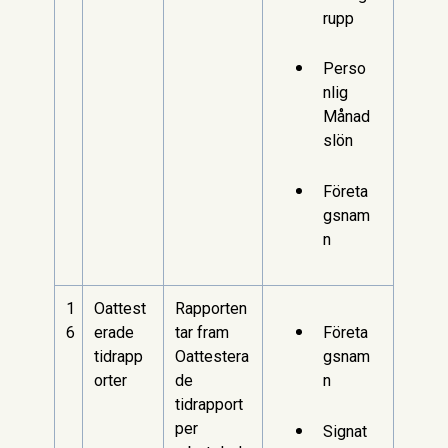
rupp
Perso
nlig
Månad
slön
Företa
gsnam
n
1
Oattest
Rapporten
6
erade
tar fram
Företa
tidrapp
Oattestera
gsnam
orter
de
n
tidrapport
per
Signat