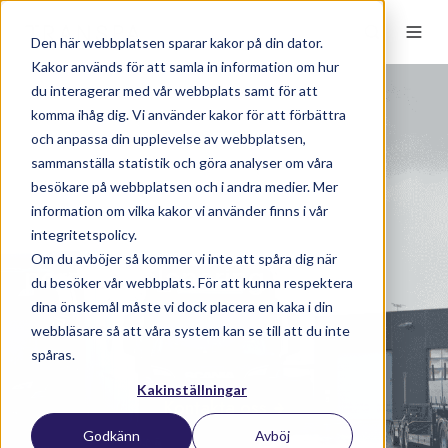
Den här webbplatsen sparar kakor på din dator.
Kakor används för att samla in information om hur
du interagerar med vår webbplats samt för att
komma ihåg dig. Vi använder kakor för att förbättra
Personalplanering för
och anpassa din upplevelse av webbplatsen,
transportbranschen
sammanställa statistik och göra analyser om våra
besökare på webbplatsen och i andra medier. Mer
information om vilka kakor vi använder finns i vår
Smart & effektiv
integritetspolicy.
Om du avböjer så kommer vi inte att spåra dig när
personalplanering
du besöker vår webbplats. För att kunna respektera
dina önskemål måste vi dock placera en kaka i din
webbläsare så att våra system kan se till att du inte
spåras.
Kakinställningar
Kontakta oss
Godkänn
Avböj