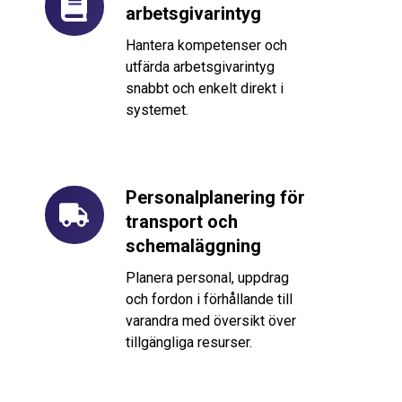
arbetsgivarintyg
och
arbetsgivarintyg
Hantera kompetenser och
utfärda arbetsgivarintyg
snabbt och enkelt direkt i
systemet.
Personalplanering för
Personalplanering
transport och
för
schemaläggning
transport
och
Planera personal, uppdrag
schemaläggning
och fordon i förhållande till
varandra med översikt över
tillgängliga resurser.