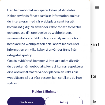
Den här webbplatsen sparar kakor på din dator.
Kakor används för att samla in information om hur
du interagerar med vår webbplats samt för att
Transpa Public API
komma ihåg dig. Vi använder kakor för att förbättra
och anpassa din upplevelse av webbplatsen,
Tack vare vårt publika API är det möjligt att
sammanställa statistik och göra analyser om våra
besökare på webbplatsen och i andra medier. Mer
integrera med funktionaliteten i Transpa. Man kan t
information om vilka kakor vi använder finns i vår
ex lätt skapa, redigera och radera fordon och vi
integritetspolicy.
kommer snart även möjliggöra samma sak för
Om du avböjer så kommer vi inte att spåra dig när
tidrapporter, pass, frånvaro och mycket mer.
du besöker vår webbplats. För att kunna respektera
dina önskemål måste vi dock placera en kaka i din
Det är möjligt att skapa en modern integration för
webbläsare så att våra system kan se till att du inte
löneexport via en webhook.
spåras.
Kakinställningar
Nya funktioner läggs till i vårt API kontinuerligt.
Många av resurserna i vårt API är samma som de
Godkänn
Avböj