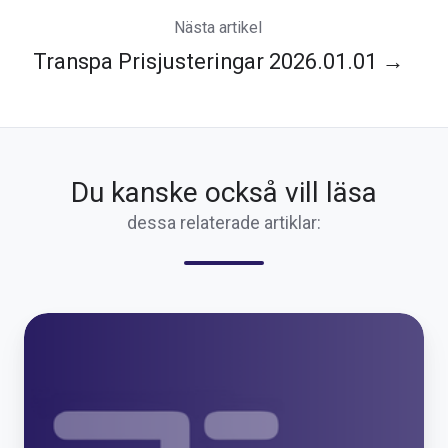
Nästa artikel
Transpa Prisjusteringar 2026.01.01 →
Du kanske också vill läsa
dessa relaterade artiklar:
Nyhet:
Nu
växer
TIDRA
–