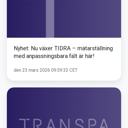
mätarställning
med
anpassningsbara
fält
är
här!
Nyhet: Nu växer TIDRA – mätarställning
med anpassningsbara fält är här!
den 23 mars 2026 09:59:32 CET
Vi
lanserar
vårt
nya
Community