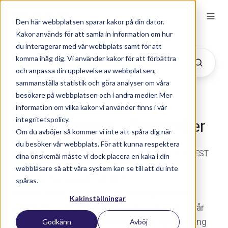
Den här webbplatsen sparar kakor på din dator.
Kakor används för att samla in information om hur
du interagerar med vår webbplats samt för att
komma ihåg dig. Vi använder kakor för att förbättra
och anpassa din upplevelse av webbplatsen,
sammanställa statistik och göra analyser om våra
besökare på webbplatsen och i andra medier. Mer
information om vilka kakor vi använder finns i vår
integritetspolicy.
Hänt i Transpa - September
Om du avböjer så kommer vi inte att spåra dig när
du besöker vår webbplats. För att kunna respektera
Av
Transpa
den den 30 september 2025 15:15:00 CEST
dina önskemål måste vi dock placera en kaka i din
webbläsare så att våra system kan se till att du inte
Hej kära Transpa-användare!
spåras.
Hösten har kickat igång. Vi har kyligare nätter,
Kakinställningar
uppskattar såklart solen lite extra och kaffet går
varmt här på kontoret. Här är en kort uppdatering
Godkänn
Avböj