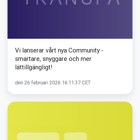
-
smartare,
snyggare
och
mer
lättillgängligt!
Vi lanserar vårt nya Community -
smartare, snyggare och mer
lättillgängligt!
den 26 februari 2026 16:11:37 CET
Uppdaterade
värden
och
traktamenten