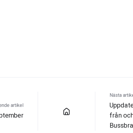
Nästa artik
Uppdate
nde artikel
eptember
från oc
Bussbra