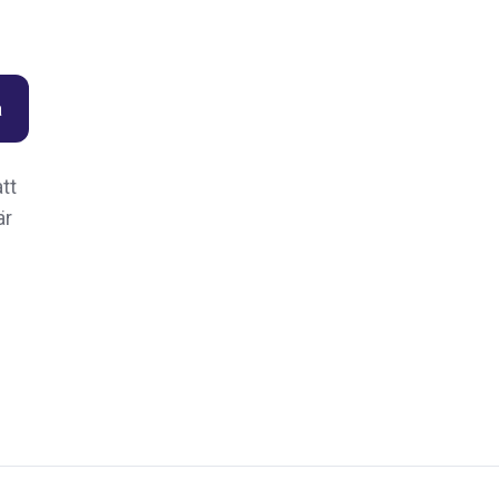
tt
är
.