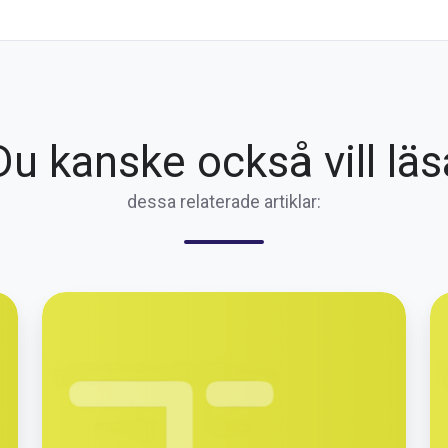
Du kanske också vill läs
dessa relaterade artiklar:
🚚
U
Uppdatering
vä
av
o
avtalsbelopp
tr
för
fö
2026
2