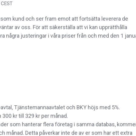
0 CEST
g som kund och ser fram emot att fortsätta leverera de
ntar av oss. För att säkerställa att vi kan upprätthålla
ra några justeringar i våra priser från och med den 1 janu
ceavtal, Tjänstemannaavtalet och BKY höjs med
5%
.
 300 kr till
329 kr
per månad.
nder som hanterar flera företag i samma databas, komme
och månad.
Detta påverkar inte de av er som har ett extra