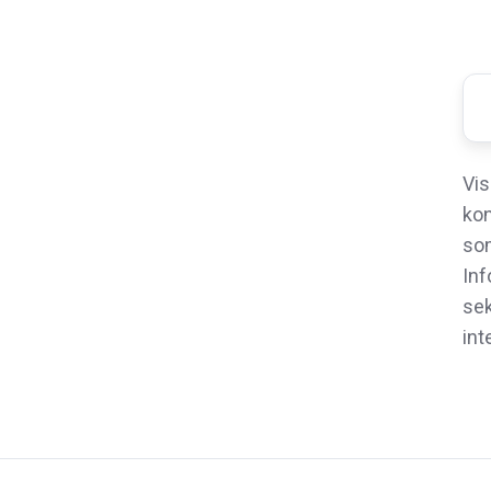
Vis
kon
som
Inf
sek
int