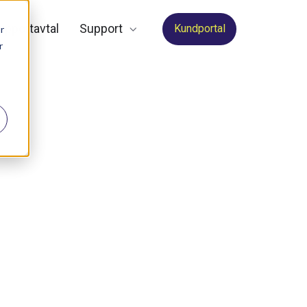
upportavtal
Support
Kundportal
r
r