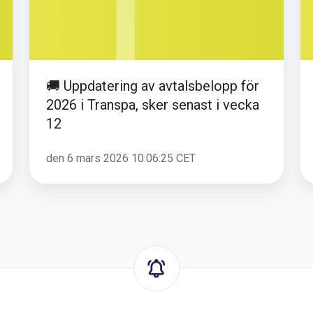
i
Transpa,
sker
senast
🚚 Uppdatering av avtalsbelopp för
i
2026 i Transpa, sker senast i vecka
vecka
12
12
den 6 mars 2026 10:06:25 CET