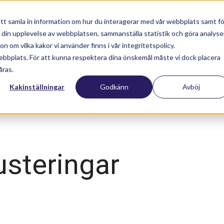
Nyhetsartiklar
Utbildningar
S
tt samla in information om hur du interagerar med vår webbplats samt fö
a din upplevelse av webbplatsen, sammanställa statistik och göra analyse
 om vilka kakor vi använder finns i vår integritetspolicy.
ebbplats. För att kunna respektera dina önskemål måste vi dock placera
åras.
Kakinställningar
Godkänn
Avböj
usteringar