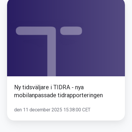
Ny
tidsväljare
i
TIDRA
-
nya
mobilanpassade
tidrapporteringen
Ny tidsväljare i TIDRA - nya
mobilanpassade tidrapporteringen
den 11 december 2025 15:38:00 CET