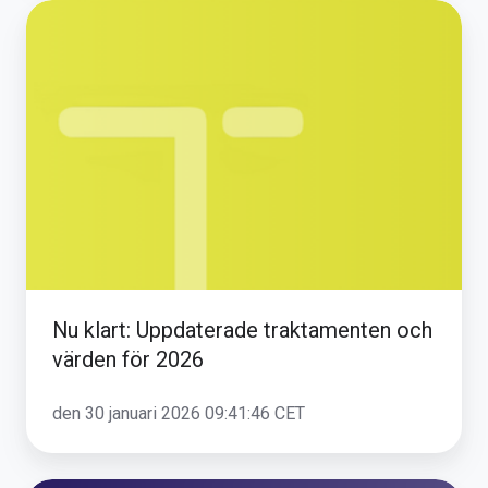
Nu
klart:
Uppdaterade
traktamenten
och
värden
för
2026
Nu klart: Uppdaterade traktamenten och
värden för 2026
den 30 januari 2026 09:41:46 CET