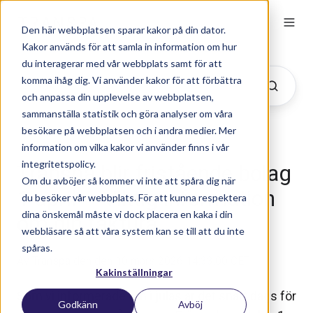
Den här webbplatsen sparar kakor på din dator.
Kakor används för att samla in information om hur
du interagerar med vår webbplats samt för att
komma ihåg dig. Vi använder kakor för att förbättra
och anpassa din upplevelse av webbplatsen,
sammanställa statistik och göra analyser om våra
besökare på webbplatsen och i andra medier. Mer
information om vilka kakor vi använder finns i vår
integritetspolicy.
Transpa blir fristående bolag
Om du avböjer så kommer vi inte att spåra dig när
1 april – Viktig information
du besöker vår webbplats. För att kunna respektera
dina önskemål måste vi dock placera en kaka i din
om din faktura
webbläsare så att våra system kan se till att du inte
spåras.
Av
Transpa
den den 10 mars 2026 14:33:00 CET
Kakinställningar
Som vi informerade om i julas är det snart dags för
Godkänn
Avböj