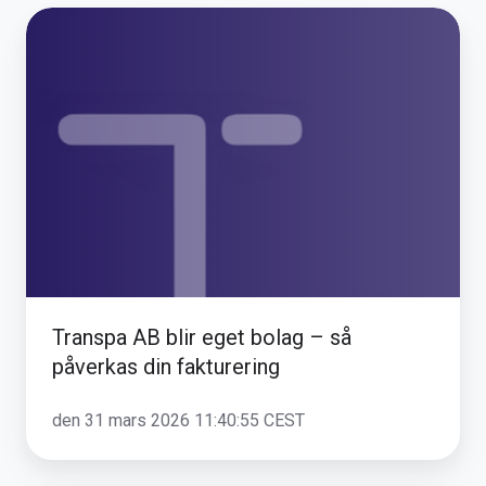
Transpa
AB
blir
eget
bolag
–
så
påverkas
din
fakturering
Transpa AB blir eget bolag – så
påverkas din fakturering
den 31 mars 2026 11:40:55 CEST