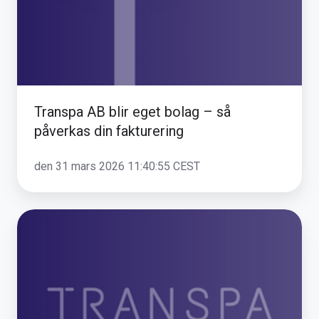
–
så
påverkas
din
fakturering
Transpa AB blir eget bolag – så
påverkas din fakturering
den 31 mars 2026 11:40:55 CEST
Vi
lanserar
vårt
nya
Community
-