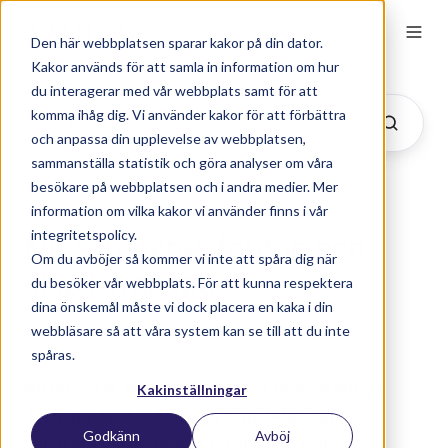
Den här webbplatsen sparar kakor på din dator.
Kakor används för att samla in information om hur
du interagerar med vår webbplats samt för att
komma ihåg dig. Vi använder kakor för att förbättra
och anpassa din upplevelse av webbplatsen,
sammanställa statistik och göra analyser om våra
besökare på webbplatsen och i andra medier. Mer
information om vilka kakor vi använder finns i vår
integritetspolicy.
Nu separeras fordon och
Om du avböjer så kommer vi inte att spåra dig när
släp i Transpa
du besöker vår webbplats. För att kunna respektera
dina önskemål måste vi dock placera en kaka i din
webbläsare så att våra system kan se till att du inte
Av
Transpa
den den 15 april 2026 14:25:04 CEST
spåras.
Nu lanserar vi en efterlängtad uppdatering i
Kakinställningar
Transpa där fordon och släp delas upp i
Godkänn
Avböj
separata listor. Denna förändring gör