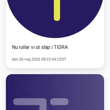
Nu rullar vi ut släp i TIDRA
den 26 maj 2026 08:33:44 CEST
Transpa
AB
blir
eget
bolag