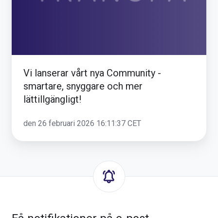
smartare,
snyggare
och
mer
lättillgängligt!
Vi lanserar vårt nya Community -
smartare, snyggare och mer
lättillgängligt!
den 26 februari 2026 16:11:37 CET