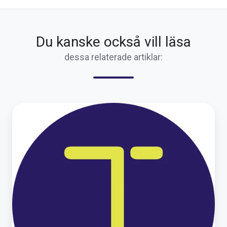
Du kanske också vill läsa
dessa relaterade artiklar:
Nu
rullar
vi
ut
släp
i
TIDRA