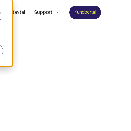
upportavtal
Support
Kundportal
r
r