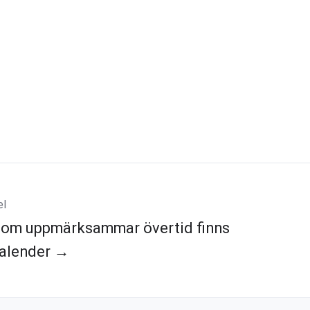
el
som uppmärksammar övertid finns
 kalender →