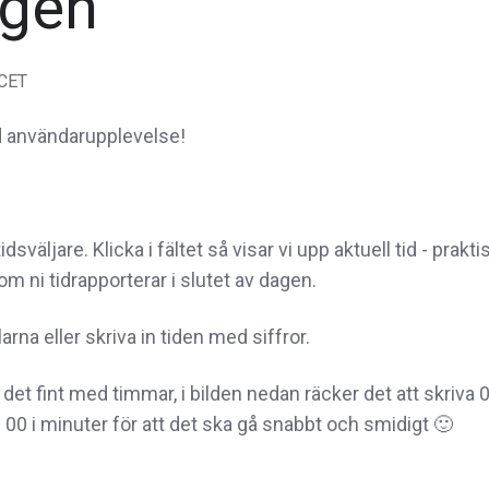
ngen
 CET
ad användarupplevelse!
sväljare. Klicka i fältet så visar vi upp aktuell tid - prakti
 om ni tidrapporterar i slutet av dagen.
rna eller skriva in tiden med siffror.
det fint med timmar, i bilden nedan räcker det att skriva 
d 00 i minuter för att det ska gå snabbt och smidigt
🙂