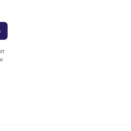
tt
är
.