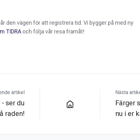
h går den vägen för att registrera tid. Vi bygger på med ny
 om TIDRA
och följa vår resa framåt!
nde artikel
Nästa artik
 - ser du
Färger 
på raden!
nu i er