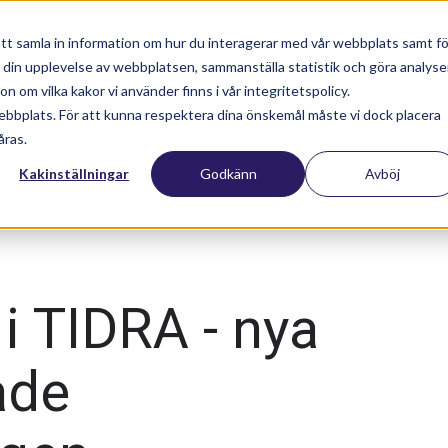
Nyhetsartiklar
Utbildningar
S
tt samla in information om hur du interagerar med vår webbplats samt fö
a din upplevelse av webbplatsen, sammanställa statistik och göra analyse
 om vilka kakor vi använder finns i vår integritetspolicy.
ebbplats. För att kunna respektera dina önskemål måste vi dock placera
åras.
Kakinställningar
Godkänn
Avböj
 i TIDRA - nya
ade