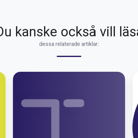
Du kanske också vill läs
dessa relaterade artiklar:
Ny
N
funktion
ru
i
vi
TIDRA–
ut
Utnyttja
sl
färdskrivardata
i
för
T
en