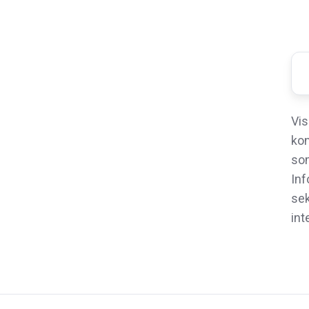
Vis
kon
som
Inf
sek
int