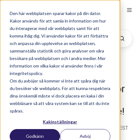
Den här webbplatsen sparar kakor på din dator.
Kakor används för att samla in information om hur
du interagerar med vår webbplats samt för att
komma ihåg dig. Vi använder kakor för att förbättra
och anpassa din upplevelse av webbplatsen,
sammanställa statistik och göra analyser om våra
besökare på webbplatsen och i andra medier. Mer
information om vilka kakor vi använder finns i vår
integritetspolicy.
Ny funktion i TIDRA–
Om du avböjer så kommer vi inte att spåra dig när
Utnyttja färdskrivardata för
du besöker vår webbplats. För att kunna respektera
dina önskemål måste vi dock placera en kaka i din
en optimal
webbläsare så att våra system kan se till att du inte
tidrapporteringsupplevelse!
spåras.
Kakinställningar
Av
Transpa
den den 11 september 2025 11:00:00 CEST
Godkänn
Avböj