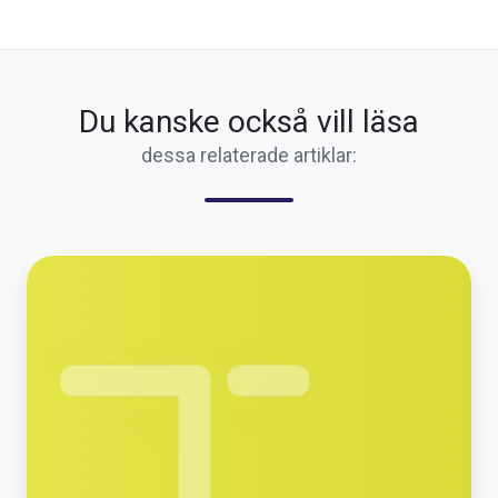
Du kanske också vill läsa
dessa relaterade artiklar:
Ny
funktion
i
TIDRA–
Utnyttja
färdskrivardata
för
en