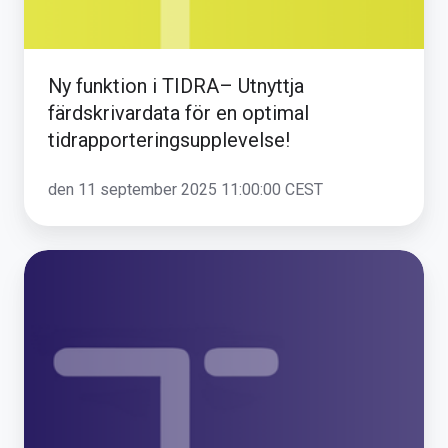
optimal
tidrapporteringsupplevelse!
Ny funktion i TIDRA– Utnyttja
färdskrivardata för en optimal
tidrapporteringsupplevelse!
den 11 september 2025 11:00:00 CEST
Ny
tidsväljare
i
TIDRA
-
nya
mobilanpassade