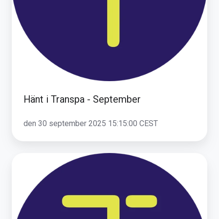
Hänt i Transpa - September
den 30 september 2025 15:15:00 CEST
Nu
rullar
vi
ut
släp