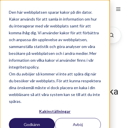
Den här webbplatsen sparar kakor på din dator.
Kakor används för att samla in information om hur
du interagerar med vår webbplats samt för att
komma ihåg dig. Vi använder kakor för att förbättra
och anpassa din upplevelse av webbplatsen,
sammanställa statistik och göra analyser om våra
besökare på webbplatsen och i andra medier. Mer
information om vilka kakor vi använder finns i vår
integritetspolicy.
🚚 Uppdatering av
Om du avböjer så kommer vi inte att spåra dig när
avtalsbelopp för 2026 i
du besöker vår webbplats. För att kunna respektera
dina önskemål måste vi dock placera en kaka i din
Transpa, sker senast i vecka
webbläsare så att våra system kan se till att du inte
12
spåras.
Kakinställningar
Av
Transpa
den den 6 mars 2026 10:06:25 CET
Godkänn
Avböj