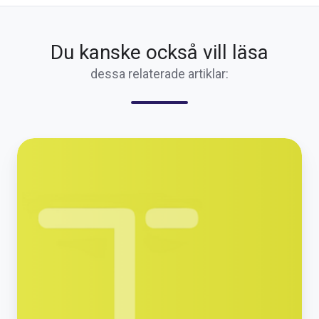
Du kanske också vill läsa
dessa relaterade artiklar:
Uppdaterad
2025-
10-
28:
Ny
avtalsperiod
från
och
med