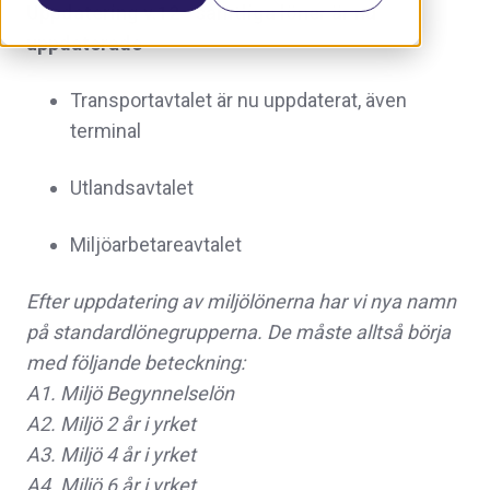
Uppdatering v.12 - samtliga löner är nu
uppdaterade
Transportavtalet är nu uppdaterat, även
terminal
Utlandsavtalet
Miljöarbetareavtalet
Efter uppdatering av miljölönerna har vi nya namn
på standardlönegrupperna. De måste alltså börja
med följande beteckning:
A1. Miljö Begynnelselön
A2. Miljö 2 år i yrket
A3. Miljö 4 år i yrket
A4. Miljö 6 år i yrket