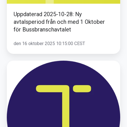
1
Oktober
Uppdaterad 2025-10-28: Ny
för
avtalsperiod från och med 1 Oktober
Bussbranschavtalet
för Bussbranschavtalet
den 16 oktober 2025 10:15:00 CEST
Hänt
i
Transpa
-
September