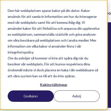
Den här webbplatsen sparar kakor på din dator. Kakor
Nyhetsartiklar
Utbildningar
Supportavtal
Suppo
används för att samla in information om hur du interagerar
med vår webbplats samt för att komma ihåg dig. Vi
använder kakor för att förbättra och anpassa din upplevelse
av webbplatsen, sammanställa statistik och göra analyser
om våra besökare på webbplatsen och i andra medier. Mer
information om vilka kakor vi använder finns i vår
Här kan du söka bland alla
integritetspolicy.
Om du avböjer så kommer vi inte att spåra dig när du
våra kunskapsartiklar
besöker vår webbplats. För att kunna respektera dina
önskemål måste vi dock placera en kaka i din webbläsare så
att våra system kan se till att du inte spåras.
Kakinställningar
Det finns inga förslag eftersom sökfältet är t
Godkänn
Avböj