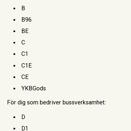
B
B96
BE
C
C1
C1E
CE
YKBGods
För dig som bedriver bussverksamhet:
D
D1