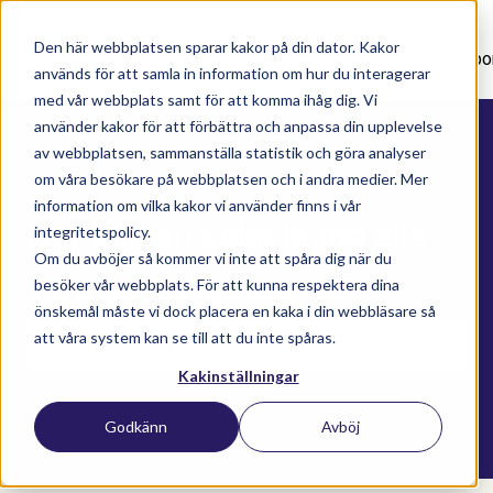
Den här webbplatsen sparar kakor på din dator. Kakor
Nyhetsartiklar
Utbildningar
Supportavtal
Suppo
används för att samla in information om hur du interagerar
med vår webbplats samt för att komma ihåg dig. Vi
använder kakor för att förbättra och anpassa din upplevelse
av webbplatsen, sammanställa statistik och göra analyser
om våra besökare på webbplatsen och i andra medier. Mer
information om vilka kakor vi använder finns i vår
Här kan du söka bland alla
integritetspolicy.
Om du avböjer så kommer vi inte att spåra dig när du
våra kunskapsartiklar
besöker vår webbplats. För att kunna respektera dina
önskemål måste vi dock placera en kaka i din webbläsare så
att våra system kan se till att du inte spåras.
Kakinställningar
Det finns inga förslag eftersom sökfältet är t
Godkänn
Avböj