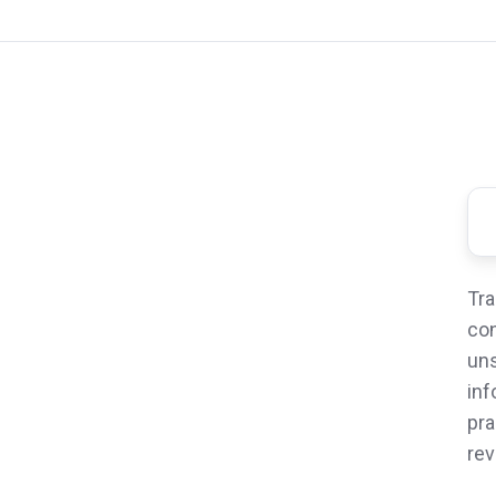
Tra
con
uns
inf
pra
rev