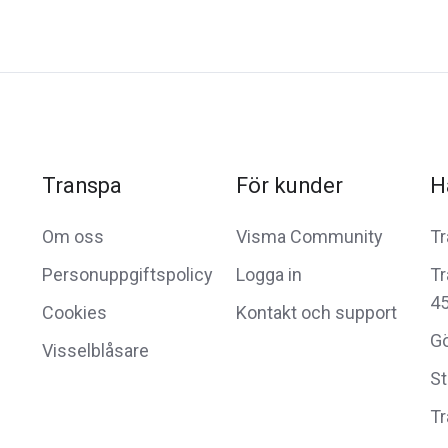
Transpa
För kunder
H
Om oss
Visma Community
Tr
Personuppgiftspolicy
Logga in
Tr
4
Cookies
Kontakt och support
G
Visselblåsare
S
Tr