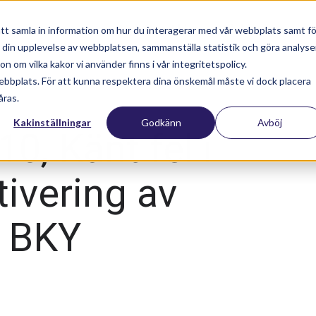
Nyhetsartiklar
Utbildningar
S
tt samla in information om hur du interagerar med vår webbplats samt fö
a din upplevelse av webbplatsen, sammanställa statistik och göra analyse
 om vilka kakor vi använder finns i vår integritetspolicy.
ebbplats. För att kunna respektera dina önskemål måste vi dock placera
åras.
Kakinställningar
Godkänn
Avböj
0, Känt fel i
tivering av
l BKY