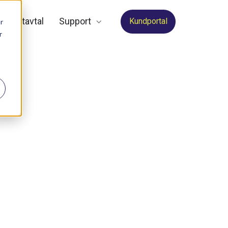
upportavtal
Support
Kundportal
r
r