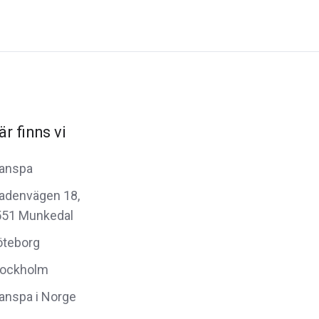
är finns vi
anspa
adenvägen 18,
551 Munkedal
öteborg
tockholm
anspa i Norge