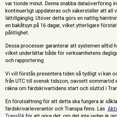
var tionde minut. Denna snabba dataöverföring inn
kontinuerligt uppdateras och säkerställer att all v
lättillgänglig. Utöver detta görs en nattlig hämtni
en bakåtsyn på 16 dagar, vilket ytterligare först
pålitlighet.
Dessa processer garanterar att systemen alltid h
vilket underlättar både för verksamhetens dagliga
och rapportering
Vi vill förstås presentera tiden så tydligt vi kan 
från UTC till svensk tidszon, oavsett sommartid el
räkna om färdskrivartidens start och sluttid i Tra
En förutsättning för att detta ska fungera är såkl
färdskrivarleverantör och Transpa finns. Läs
Akti
TransPA
för att göra det, om det inte redan är gjo