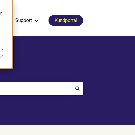
r
r
tal
Support
Kundportal
Visa undermeny för Support