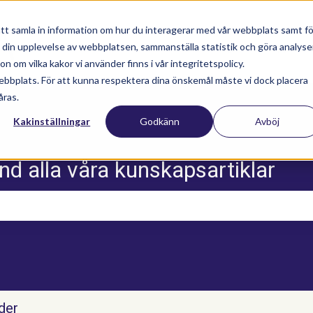
tt samla in information om hur du interagerar med vår webbplats samt fö
a din upplevelse av webbplatsen, sammanställa statistik och göra analyse
Nyhetsartiklar
Utbildningar
Supportav
 om vilka kakor vi använder finns i vår integritetspolicy.
ebbplats. För att kunna respektera dina önskemål måste vi dock placera
åras.
Kakinställningar
Godkänn
Avböj
nd alla våra kunskapsartiklar
m sökfältet är tomt.
ider