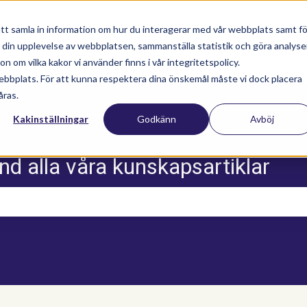
tt samla in information om hur du interagerar med vår webbplats samt fö
a din upplevelse av webbplatsen, sammanställa statistik och göra analyse
Nyhetsartiklar
Utbildningar
Supportav
 om vilka kakor vi använder finns i vår integritetspolicy.
ebbplats. För att kunna respektera dina önskemål måste vi dock placera
åras.
Kakinställningar
Godkänn
Avböj
nd alla våra kunskapsartiklar
m sökfältet är tomt.