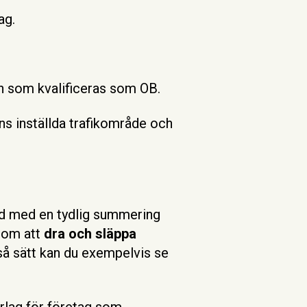
ag.
n som kvalificeras som OB.
ns inställda trafikområde och
ld med en tydlig summering
enom att
dra och släppa
 så sätt kan du exempelvis se
rlag för företag som