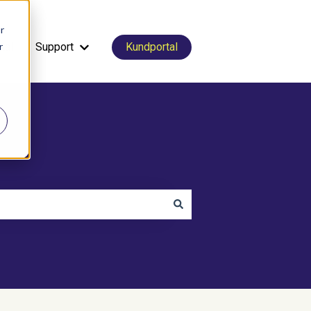
r
r
tal
Support
Kundportal
Visa undermeny för Support