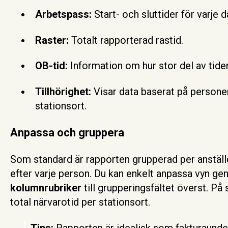
Arbetspass:
Start- och sluttider för varje d
Raster:
Totalt rapporterad rastid.
OB-tid:
Information om hur stor del av tide
Tillhörighet:
Visar data baserat på persone
stationsort.
Anpassa och gruppera
Som standard är rapporten grupperad per anstäl
efter varje person. Du kan enkelt anpassa vyn g
kolumnrubriker
till grupperingsfältet överst. På
total närvarotid per stationsort.
Tips:
Rapporten är idealisk som fakturaunde