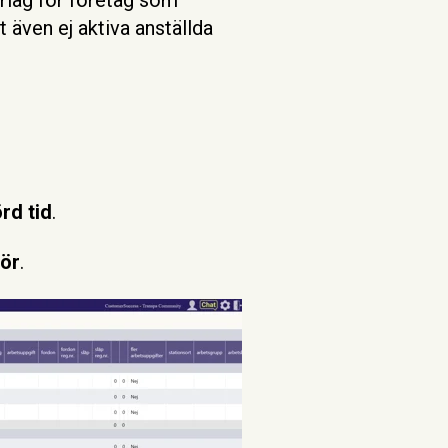
 även ej aktiva anställda
rd tid
.
för
.