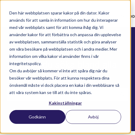
Den här webbplatsen sparar kakor på din dator. Kakor
Nyhetsartiklar
Utbildningar
Supportavtal
Suppo
används för att samla in information om hur du interagerar
med vår webbplats samt för att komma ihåg dig. Vi
använder kakor för att förbättra och anpassa din upplevelse
av webbplatsen, sammanställa statistik och göra analyser
om våra besökare på webbplatsen och i andra medier. Mer
information om vilka kakor vi använder finns i vår
Här kan du söka bland alla
integritetspolicy.
Om du avböjer så kommer vi inte att spåra dig när du
våra kunskapsartiklar
besöker vår webbplats. För att kunna respektera dina
önskemål måste vi dock placera en kaka i din webbläsare så
att våra system kan se till att du inte spåras.
Kakinställningar
Det finns inga förslag eftersom sökfältet är t
Godkänn
Avböj