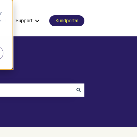
r
r
tal
Support
Kundportal
Visa undermeny för Support