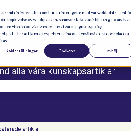
tt samla in information om hur du interagerar med vår webbplats samt fö
a din upplevelse av webbplatsen, sammanställa statistik och göra analyse
Nyhetsartiklar
Utbildningar
Supportav
 om vilka kakor vi använder finns i vår integritetspolicy.
ebbplats. För att kunna respektera dina önskemål måste vi dock placera
åras.
Kakinställningar
Godkänn
Avböj
nd alla våra kunskapsartiklar
m sökfältet är tomt.
aterade artiklar