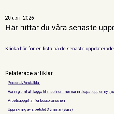
20 april 2026
Här hittar du våra senaste uppd
Klicka här för en lista på de senaste uppdaterade 
Relaterade artiklar
Personal/Anställda
Har ni glömt att lägga till mobilnummer när ni skapat upp en ny 
Arbetsuppgifter för bussbranschen
Uppräkning av arbetstid 3 timmar (Buss)