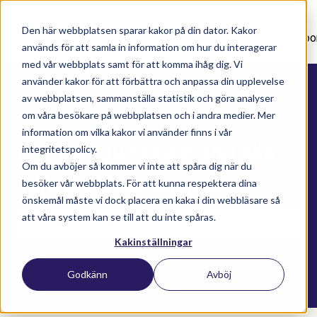
Den här webbplatsen sparar kakor på din dator. Kakor
Nyhetsartiklar
Utbildningar
Supportavtal
Suppo
används för att samla in information om hur du interagerar
med vår webbplats samt för att komma ihåg dig. Vi
använder kakor för att förbättra och anpassa din upplevelse
av webbplatsen, sammanställa statistik och göra analyser
om våra besökare på webbplatsen och i andra medier. Mer
information om vilka kakor vi använder finns i vår
Här kan du söka bland alla
integritetspolicy.
Om du avböjer så kommer vi inte att spåra dig när du
våra kunskapsartiklar
besöker vår webbplats. För att kunna respektera dina
önskemål måste vi dock placera en kaka i din webbläsare så
att våra system kan se till att du inte spåras.
Kakinställningar
Det finns inga förslag eftersom sökfältet är t
Godkänn
Avböj