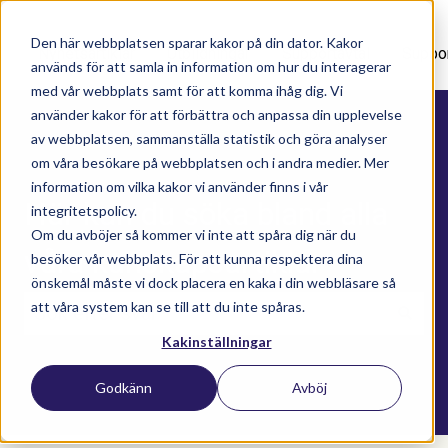
Den här webbplatsen sparar kakor på din dator. Kakor
Nyhetsartiklar
Utbildningar
Supportavtal
Suppo
används för att samla in information om hur du interagerar
med vår webbplats samt för att komma ihåg dig. Vi
använder kakor för att förbättra och anpassa din upplevelse
av webbplatsen, sammanställa statistik och göra analyser
om våra besökare på webbplatsen och i andra medier. Mer
information om vilka kakor vi använder finns i vår
Här kan du söka bland alla
integritetspolicy.
Om du avböjer så kommer vi inte att spåra dig när du
våra kunskapsartiklar
besöker vår webbplats. För att kunna respektera dina
önskemål måste vi dock placera en kaka i din webbläsare så
att våra system kan se till att du inte spåras.
Kakinställningar
Det finns inga förslag eftersom sökfältet är t
Godkänn
Avböj