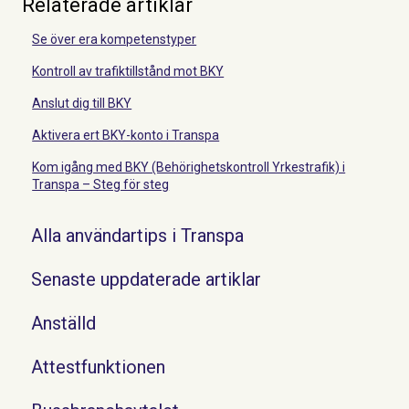
Relaterade artiklar
Se över era kompetenstyper
Kontroll av trafiktillstånd mot BKY
Anslut dig till BKY
Aktivera ert BKY-konto i Transpa
Kom igång med BKY (Behörighetskontroll Yrkestrafik) i
Transpa – Steg för steg
Alla användartips i Transpa
Senaste uppdaterade artiklar
Anställd
Attestfunktionen