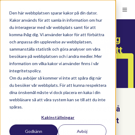
Den här webbplatsen sparar kakor på din dator.
Kakor används för att samla in information om hur
du interagerar med vår webbplats samt för att
komma ihåg dig. Vi använder kakor för att förbättra
Erbjudande - kom i gång
och anpassa din upplevelse av webbplatsen,
med Transpa, 20 % rabatt
sammanställa statistik och göra analyser om våra
besökare på webbplatsen och i andra medier. Mer
hela första året.
information om vilka kakor vi använder finns i vår
integritetspolicy.
Om du avböjer så kommer vi inte att spåra dig när
du besöker vår webbplats. För att kunna respektera
dina önskemål måste vi dock placera en kaka i din
webbläsare så att våra system kan se till att du inte
spåras.
Få 20 % rabatt hela första året på
Kakinställningar
Transpa, ett av branschens mest
uppskattade verktyg för
Godkänn
Avböj