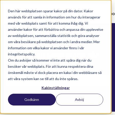
Den här webbplatsen sparar kakor på din dator. Kakor
Nyhetsartiklar
Utbildningar
Supportavtal
Suppo
används för att samla in information om hur du interagerar
med vår webbplats samt för att komma ihåg dig. Vi
använder kakor för att förbättra och anpassa din upplevelse
av webbplatsen, sammanställa statistik och göra analyser
om våra besökare på webbplatsen och i andra medier. Mer
information om vilka kakor vi använder finns i vår
Här kan du söka bland alla
integritetspolicy.
Om du avböjer så kommer vi inte att spåra dig när du
våra kunskapsartiklar
besöker vår webbplats. För att kunna respektera dina
önskemål måste vi dock placera en kaka i din webbläsare så
att våra system kan se till att du inte spåras.
Kakinställningar
Det finns inga förslag eftersom sökfältet är t
Godkänn
Avböj