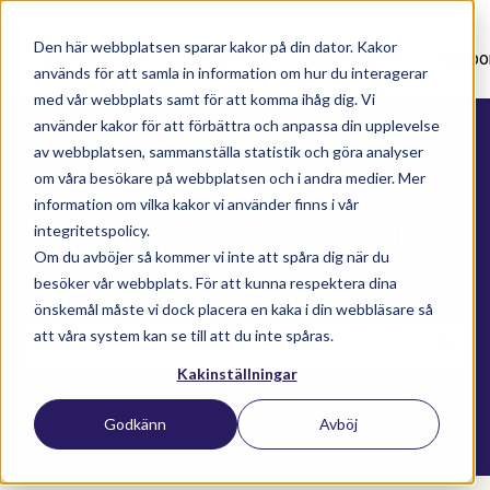
Den här webbplatsen sparar kakor på din dator. Kakor
Nyhetsartiklar
Utbildningar
Supportavtal
Suppo
används för att samla in information om hur du interagerar
med vår webbplats samt för att komma ihåg dig. Vi
använder kakor för att förbättra och anpassa din upplevelse
av webbplatsen, sammanställa statistik och göra analyser
om våra besökare på webbplatsen och i andra medier. Mer
information om vilka kakor vi använder finns i vår
Här kan du söka bland alla
integritetspolicy.
Om du avböjer så kommer vi inte att spåra dig när du
våra kunskapsartiklar
besöker vår webbplats. För att kunna respektera dina
önskemål måste vi dock placera en kaka i din webbläsare så
att våra system kan se till att du inte spåras.
Kakinställningar
Det finns inga förslag eftersom sökfältet är t
Godkänn
Avböj