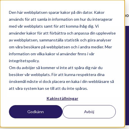
Den här webbplatsen sparar kakor på din dator. Kakor
Nyhetsartiklar
Utbildningar
Supportavtal
Suppo
används för att samla in information om hur du interagerar
med vår webbplats samt för att komma ihåg dig. Vi
använder kakor för att förbättra och anpassa din upplevelse
av webbplatsen, sammanställa statistik och göra analyser
om våra besökare på webbplatsen och i andra medier. Mer
information om vilka kakor vi använder finns i vår
Här kan du söka bland alla
integritetspolicy.
Om du avböjer så kommer vi inte att spåra dig när du
våra kunskapsartiklar
besöker vår webbplats. För att kunna respektera dina
önskemål måste vi dock placera en kaka i din webbläsare så
att våra system kan se till att du inte spåras.
Kakinställningar
Det finns inga förslag eftersom sökfältet är t
Godkänn
Avböj