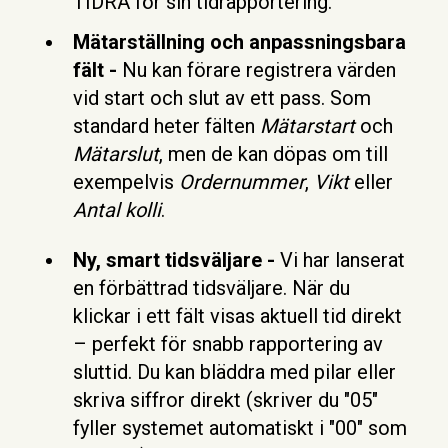
TIDRA för sin tidrapportering.
Mätarställning och anpassningsbara
fält -
Nu kan förare registrera värden
vid start och slut av ett pass. Som
standard heter fälten
Mätarstart
och
Mätarslut
, men de kan döpas om till
exempelvis
Ordernummer
,
Vikt
eller
Antal kolli
.
Ny, smart tidsväljare -
Vi har lanserat
en förbättrad tidsväljare. När du
klickar i ett fält visas aktuell tid direkt
– perfekt för snabb rapportering av
sluttid. Du kan bläddra med pilar eller
skriva siffror direkt (skriver du "05"
fyller systemet automatiskt i "00" som