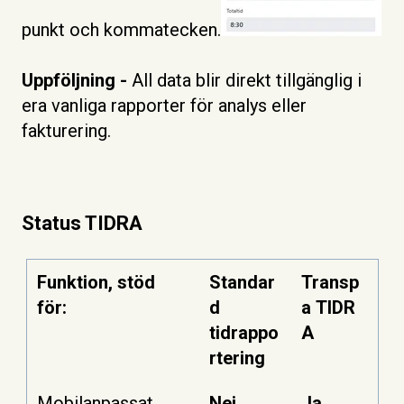
punkt och kommatecken.
Uppföljning -
All data blir direkt tillgänglig i
era vanliga rapporter för analys eller
fakturering.
Status TIDRA
Funktion, stöd
Standar
Transp
för:
d
a TIDR
tidrappo
A
rtering
Mobilanpassat
Nej
Ja