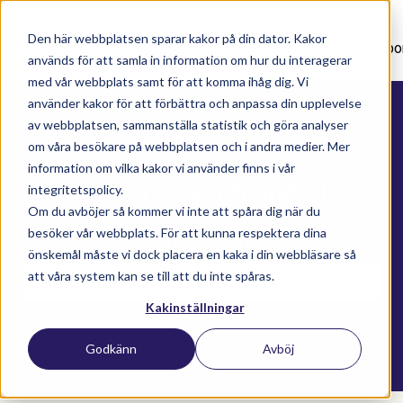
Den här webbplatsen sparar kakor på din dator. Kakor
Nyhetsartiklar
Utbildningar
Supportavtal
Suppo
används för att samla in information om hur du interagerar
med vår webbplats samt för att komma ihåg dig. Vi
använder kakor för att förbättra och anpassa din upplevelse
av webbplatsen, sammanställa statistik och göra analyser
om våra besökare på webbplatsen och i andra medier. Mer
information om vilka kakor vi använder finns i vår
Här kan du söka bland alla
integritetspolicy.
Om du avböjer så kommer vi inte att spåra dig när du
våra kunskapsartiklar
besöker vår webbplats. För att kunna respektera dina
önskemål måste vi dock placera en kaka i din webbläsare så
att våra system kan se till att du inte spåras.
Kakinställningar
Det finns inga förslag eftersom sökfältet är t
Godkänn
Avböj