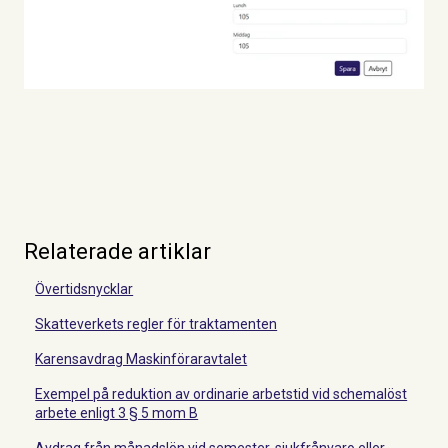
Relaterade artiklar
Övertidsnycklar
Skatteverkets regler för traktamenten
Karensavdrag Maskinföraravtalet
Exempel på reduktion av ordinarie arbetstid vid schemalöst
arbete enligt 3 § 5 mom B
Avdrag från månadslön vid semester, sjukfrånvaro eller