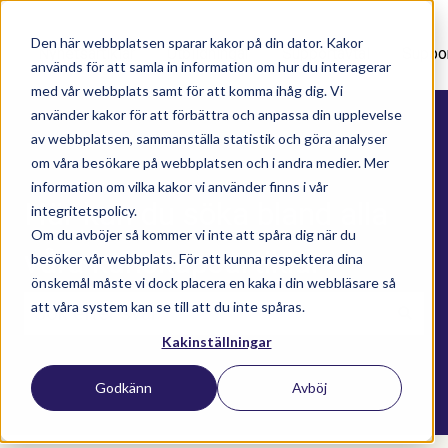
Den här webbplatsen sparar kakor på din dator. Kakor
Nyhetsartiklar
Utbildningar
Supportavtal
Suppo
används för att samla in information om hur du interagerar
med vår webbplats samt för att komma ihåg dig. Vi
använder kakor för att förbättra och anpassa din upplevelse
av webbplatsen, sammanställa statistik och göra analyser
om våra besökare på webbplatsen och i andra medier. Mer
information om vilka kakor vi använder finns i vår
Här kan du söka bland alla
integritetspolicy.
Om du avböjer så kommer vi inte att spåra dig när du
våra kunskapsartiklar
besöker vår webbplats. För att kunna respektera dina
önskemål måste vi dock placera en kaka i din webbläsare så
att våra system kan se till att du inte spåras.
Kakinställningar
Det finns inga förslag eftersom sökfältet är t
Godkänn
Avböj