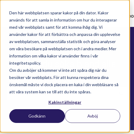
Den här webbplatsen sparar kakor på din dator. Kakor
Nyhetsartiklar
Utbildningar
Supportavtal
Suppo
används för att samla in information om hur du interagerar
med vår webbplats samt för att komma ihåg dig. Vi
använder kakor för att förbättra och anpassa din upplevelse
av webbplatsen, sammanställa statistik och göra analyser
om våra besökare på webbplatsen och i andra medier. Mer
information om vilka kakor vi använder finns i vår
Här kan du söka bland alla
integritetspolicy.
Om du avböjer så kommer vi inte att spåra dig när du
våra kunskapsartiklar
besöker vår webbplats. För att kunna respektera dina
önskemål måste vi dock placera en kaka i din webbläsare så
att våra system kan se till att du inte spåras.
Kakinställningar
Det finns inga förslag eftersom sökfältet är t
Godkänn
Avböj