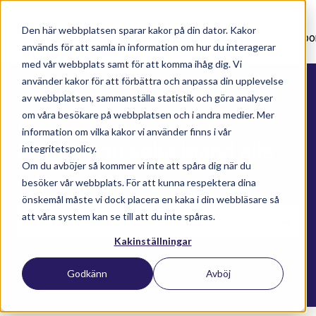
Den här webbplatsen sparar kakor på din dator. Kakor
Nyhetsartiklar
Utbildningar
Supportavtal
Suppo
används för att samla in information om hur du interagerar
med vår webbplats samt för att komma ihåg dig. Vi
använder kakor för att förbättra och anpassa din upplevelse
av webbplatsen, sammanställa statistik och göra analyser
om våra besökare på webbplatsen och i andra medier. Mer
information om vilka kakor vi använder finns i vår
Här kan du söka bland alla
integritetspolicy.
Om du avböjer så kommer vi inte att spåra dig när du
våra kunskapsartiklar
besöker vår webbplats. För att kunna respektera dina
önskemål måste vi dock placera en kaka i din webbläsare så
att våra system kan se till att du inte spåras.
Kakinställningar
Det finns inga förslag eftersom sökfältet är t
Godkänn
Avböj