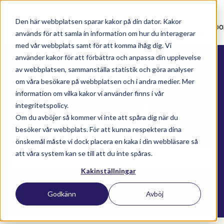
Den här webbplatsen sparar kakor på din dator. Kakor
Nyhetsartiklar
Utbildningar
Supportavtal
Suppo
används för att samla in information om hur du interagerar
med vår webbplats samt för att komma ihåg dig. Vi
använder kakor för att förbättra och anpassa din upplevelse
av webbplatsen, sammanställa statistik och göra analyser
om våra besökare på webbplatsen och i andra medier. Mer
information om vilka kakor vi använder finns i vår
Här kan du söka bland alla
integritetspolicy.
Om du avböjer så kommer vi inte att spåra dig när du
våra kunskapsartiklar
besöker vår webbplats. För att kunna respektera dina
önskemål måste vi dock placera en kaka i din webbläsare så
att våra system kan se till att du inte spåras.
Kakinställningar
Det finns inga förslag eftersom sökfältet är t
Godkänn
Avböj