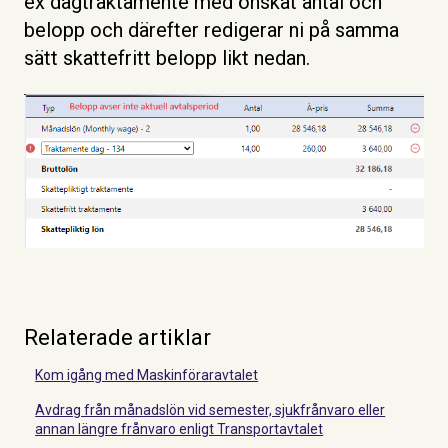
ex dagtraktamente med önskat antal och
belopp och därefter redigerar ni på samma
sätt skattefritt belopp likt nedan.
Relaterade artiklar
Kom igång med Maskinföraravtalet
Avdrag från månadslön vid semester, sjukfrånvaro eller
annan längre frånvaro enligt Transportavtalet