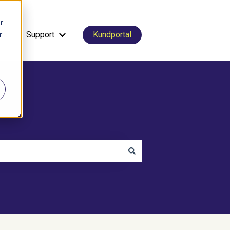
r
r
tal
Support
Kundportal
Visa undermeny för Support