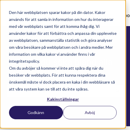
Den här webbplatsen sparar kakor på din dator. Kakor
Nyhetsartiklar
Utbildningar
Supportavtal
Suppo
används för att samla in information om hur du interagerar
med vår webbplats samt för att komma ihåg dig. Vi
använder kakor för att förbättra och anpassa din upplevelse
av webbplatsen, sammanställa statistik och göra analyser
om våra besökare på webbplatsen och i andra medier. Mer
information om vilka kakor vi använder finns i vår
Här kan du söka bland alla
integritetspolicy.
Om du avböjer så kommer vi inte att spåra dig när du
våra kunskapsartiklar
besöker vår webbplats. För att kunna respektera dina
önskemål måste vi dock placera en kaka i din webbläsare så
att våra system kan se till att du inte spåras.
Kakinställningar
Det finns inga förslag eftersom sökfältet är t
Godkänn
Avböj