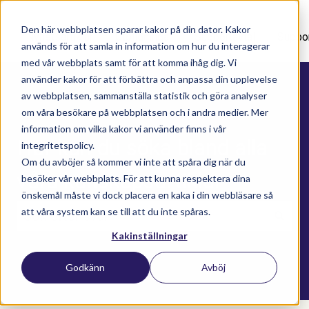
Den här webbplatsen sparar kakor på din dator. Kakor
Nyhetsartiklar
Utbildningar
Supportavtal
Suppo
används för att samla in information om hur du interagerar
med vår webbplats samt för att komma ihåg dig. Vi
använder kakor för att förbättra och anpassa din upplevelse
av webbplatsen, sammanställa statistik och göra analyser
om våra besökare på webbplatsen och i andra medier. Mer
information om vilka kakor vi använder finns i vår
Här kan du söka bland alla
integritetspolicy.
Om du avböjer så kommer vi inte att spåra dig när du
våra kunskapsartiklar
besöker vår webbplats. För att kunna respektera dina
önskemål måste vi dock placera en kaka i din webbläsare så
att våra system kan se till att du inte spåras.
Kakinställningar
Det finns inga förslag eftersom sökfältet är t
Godkänn
Avböj