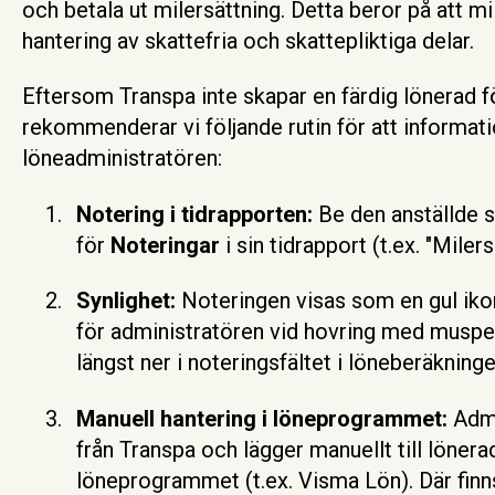
och betala ut milersättning. Detta beror på att mi
hantering av skattefria och skattepliktiga delar.
Eftersom Transpa inte skapar en färdig lönerad fö
rekommenderar vi följande rutin för att informat
löneadministratören:
Notering i tidrapporten:
Be den anställde sk
för
Noteringar
i sin tidrapport (t.ex. "Milers
Synlighet:
Noteringen visas som en gul ikon 
för administratören vid hovring med muspe
längst ner i noteringsfältet i löneberäkninge
Manuell hantering i löneprogrammet:
Admi
från Transpa och lägger manuellt till lönerad
löneprogrammet (t.ex. Visma Lön). Där finns