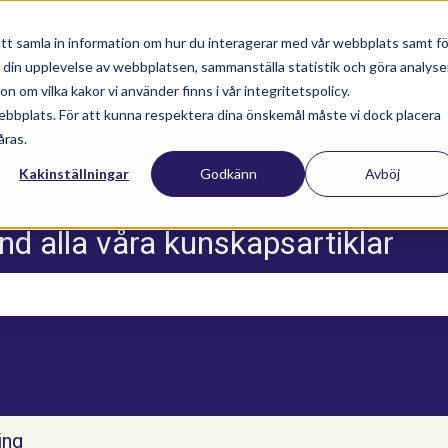
tt samla in information om hur du interagerar med vår webbplats samt fö
a din upplevelse av webbplatsen, sammanställa statistik och göra analyse
Nyhetsartiklar
Utbildningar
Supportav
 om vilka kakor vi använder finns i vår integritetspolicy.
ebbplats. För att kunna respektera dina önskemål måste vi dock placera
åras.
Kakinställningar
Godkänn
Avböj
nd alla våra kunskapsartiklar
m sökfältet är tomt.
ing