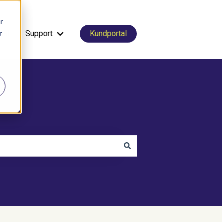
r
r
tal
Support
Kundportal
Visa undermeny för Support