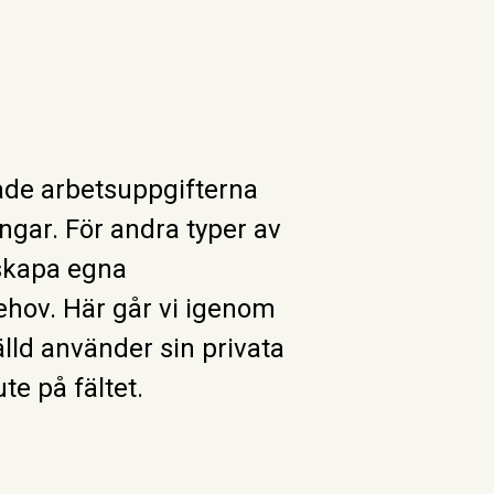
rade arbetsuppgifterna
ngar. För andra typer av
 skapa egna
ehov. Här går vi igenom
älld använder sin privata
ute på fältet.