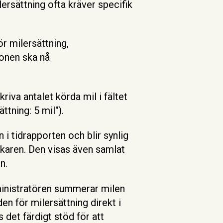
lersättning ofta kräver specifik
r milersättning,
ionen ska nå
riva antalet körda mil i fältet
ättning: 5 mil").
i tidrapporten och blir synlig
karen. Den visas även samlat
n.
nistratören summerar milen
en för milersättning direkt i
 det färdigt stöd för att