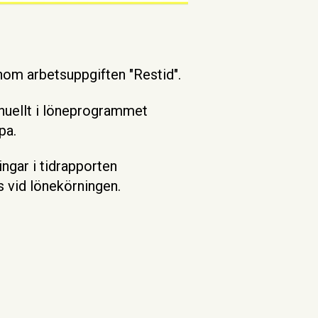
nom arbetsuppgiften "Restid".
uellt i löneprogrammet
pa.
gar i tidrapporten
s vid lönekörningen.