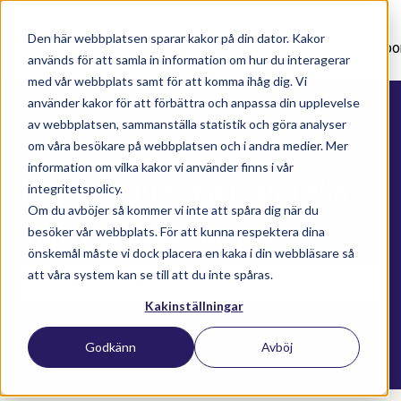
Den här webbplatsen sparar kakor på din dator. Kakor
Nyhetsartiklar
Utbildningar
Supportavtal
Suppo
används för att samla in information om hur du interagerar
med vår webbplats samt för att komma ihåg dig. Vi
använder kakor för att förbättra och anpassa din upplevelse
av webbplatsen, sammanställa statistik och göra analyser
om våra besökare på webbplatsen och i andra medier. Mer
information om vilka kakor vi använder finns i vår
Här kan du söka bland alla
integritetspolicy.
Om du avböjer så kommer vi inte att spåra dig när du
våra kunskapsartiklar
besöker vår webbplats. För att kunna respektera dina
önskemål måste vi dock placera en kaka i din webbläsare så
att våra system kan se till att du inte spåras.
Kakinställningar
Det finns inga förslag eftersom sökfältet är t
Godkänn
Avböj