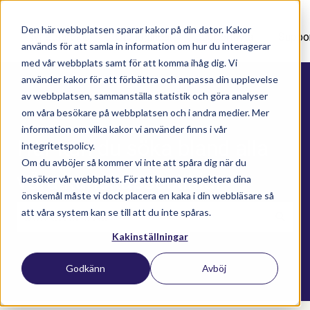
Den här webbplatsen sparar kakor på din dator. Kakor
Nyhetsartiklar
Utbildningar
Supportavtal
Suppo
används för att samla in information om hur du interagerar
med vår webbplats samt för att komma ihåg dig. Vi
använder kakor för att förbättra och anpassa din upplevelse
av webbplatsen, sammanställa statistik och göra analyser
om våra besökare på webbplatsen och i andra medier. Mer
information om vilka kakor vi använder finns i vår
Här kan du söka bland alla
integritetspolicy.
Om du avböjer så kommer vi inte att spåra dig när du
våra kunskapsartiklar
besöker vår webbplats. För att kunna respektera dina
önskemål måste vi dock placera en kaka i din webbläsare så
att våra system kan se till att du inte spåras.
Kakinställningar
Det finns inga förslag eftersom sökfältet är t
Godkänn
Avböj