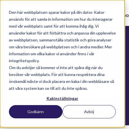
Den här webbplatsen sparar kakor på din dator. Kakor
Nyhetsartiklar
Utbildningar
Supportavtal
Suppo
används för att samla in information om hur du interagerar
med vår webbplats samt för att komma ihåg dig. Vi
använder kakor för att förbättra och anpassa din upplevelse
av webbplatsen, sammanställa statistik och göra analyser
om våra besökare på webbplatsen och i andra medier. Mer
information om vilka kakor vi använder finns i vår
Här kan du söka bland alla
integritetspolicy.
Om du avböjer så kommer vi inte att spåra dig när du
våra kunskapsartiklar
besöker vår webbplats. För att kunna respektera dina
önskemål måste vi dock placera en kaka i din webbläsare så
att våra system kan se till att du inte spåras.
Kakinställningar
Det finns inga förslag eftersom sökfältet är t
Godkänn
Avböj