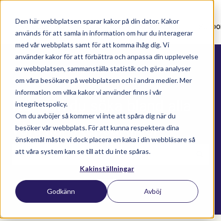
Den här webbplatsen sparar kakor på din dator. Kakor
Nyhetsartiklar
Utbildningar
Supportavtal
Suppo
används för att samla in information om hur du interagerar
med vår webbplats samt för att komma ihåg dig. Vi
använder kakor för att förbättra och anpassa din upplevelse
av webbplatsen, sammanställa statistik och göra analyser
om våra besökare på webbplatsen och i andra medier. Mer
information om vilka kakor vi använder finns i vår
Här kan du söka bland alla
integritetspolicy.
Om du avböjer så kommer vi inte att spåra dig när du
våra kunskapsartiklar
besöker vår webbplats. För att kunna respektera dina
önskemål måste vi dock placera en kaka i din webbläsare så
att våra system kan se till att du inte spåras.
Kakinställningar
Det finns inga förslag eftersom sökfältet är t
Godkänn
Avböj