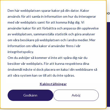
Den här webbplatsen sparar kakor på din dator. Kakor
Nyhetsartiklar
Utbildningar
Supportavtal
Suppo
används för att samla in information om hur du interagerar
med vår webbplats samt för att komma ihåg dig. Vi
använder kakor för att förbättra och anpassa din upplevelse
av webbplatsen, sammanställa statistik och göra analyser
om våra besökare på webbplatsen och i andra medier. Mer
information om vilka kakor vi använder finns i vår
Här kan du söka bland alla
integritetspolicy.
Om du avböjer så kommer vi inte att spåra dig när du
våra kunskapsartiklar
besöker vår webbplats. För att kunna respektera dina
önskemål måste vi dock placera en kaka i din webbläsare så
att våra system kan se till att du inte spåras.
Kakinställningar
Det finns inga förslag eftersom sökfältet är t
Godkänn
Avböj