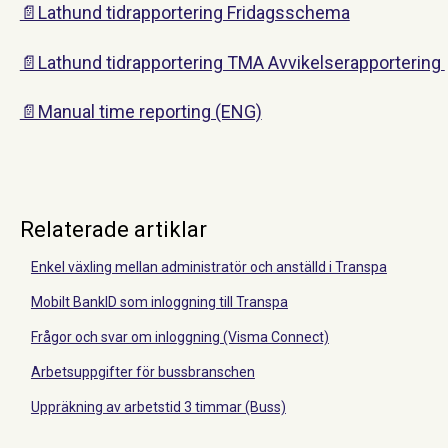
📄Lathund tidrapportering Fridagsschema
📄Lathund tidrapportering TMA Avvikelserapportering
📄Manual time reporting (ENG)
Relaterade artiklar
Enkel växling mellan administratör och anställd i Transpa
Mobilt BankID som inloggning till Transpa
Frågor och svar om inloggning (Visma Connect)
Arbetsuppgifter för bussbranschen
Uppräkning av arbetstid 3 timmar (Buss)