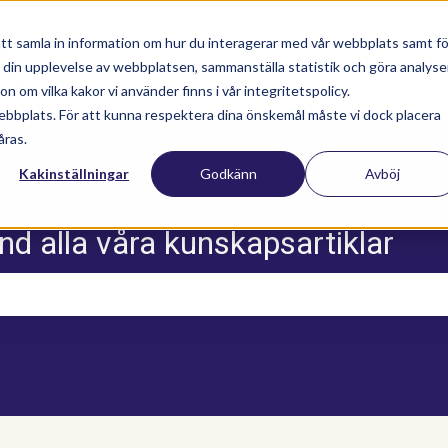
tt samla in information om hur du interagerar med vår webbplats samt fö
a din upplevelse av webbplatsen, sammanställa statistik och göra analyse
Nyhetsartiklar
Utbildningar
Supportav
 om vilka kakor vi använder finns i vår integritetspolicy.
ebbplats. För att kunna respektera dina önskemål måste vi dock placera
åras.
Kakinställningar
Godkänn
Avböj
nd alla våra kunskapsartiklar
m sökfältet är tomt.