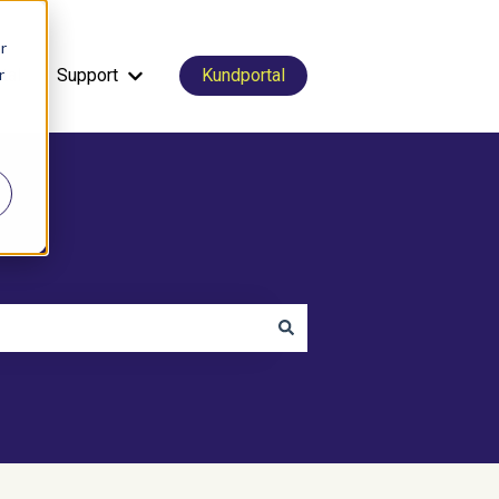
r
r
tal
Support
Kundportal
Visa undermeny för Support