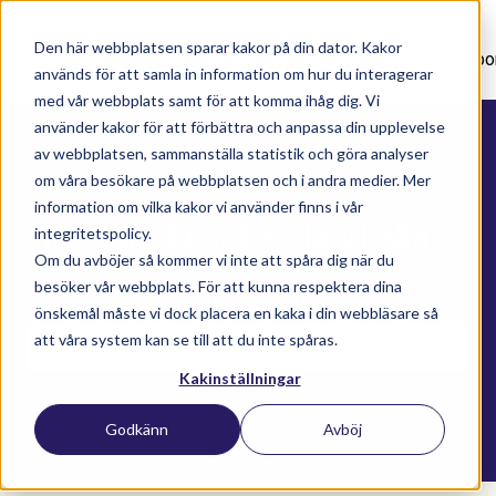
Den här webbplatsen sparar kakor på din dator. Kakor
Nyhetsartiklar
Utbildningar
Supportavtal
Suppo
används för att samla in information om hur du interagerar
med vår webbplats samt för att komma ihåg dig. Vi
använder kakor för att förbättra och anpassa din upplevelse
av webbplatsen, sammanställa statistik och göra analyser
om våra besökare på webbplatsen och i andra medier. Mer
information om vilka kakor vi använder finns i vår
Här kan du söka bland alla
integritetspolicy.
Om du avböjer så kommer vi inte att spåra dig när du
våra kunskapsartiklar
besöker vår webbplats. För att kunna respektera dina
önskemål måste vi dock placera en kaka i din webbläsare så
att våra system kan se till att du inte spåras.
Kakinställningar
Det finns inga förslag eftersom sökfältet är t
Godkänn
Avböj