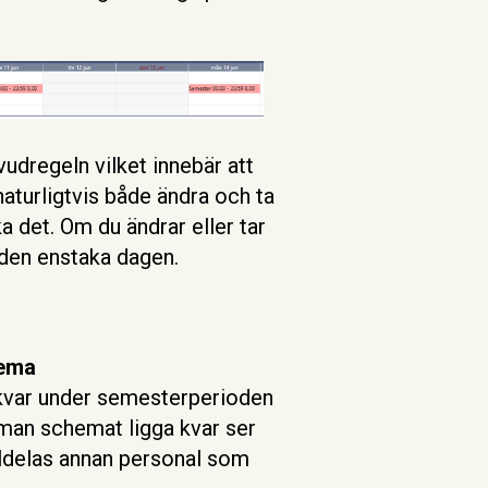
udregeln vilket innebär att
naturligtvis både ändra och ta
 det. Om du ändrar eller tar
den enstaka dagen.
hema
 kvar under semesterperioden
 man schemat ligga kvar ser
lldelas annan personal som