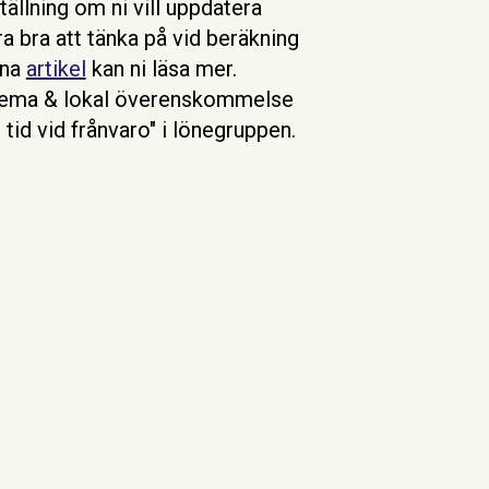
ällning om ni vill uppdatera
a bra att tänka på vid beräkning
nna
artikel
kan ni läsa mer.
chema & lokal överenskommelse
id vid frånvaro" i lönegruppen.