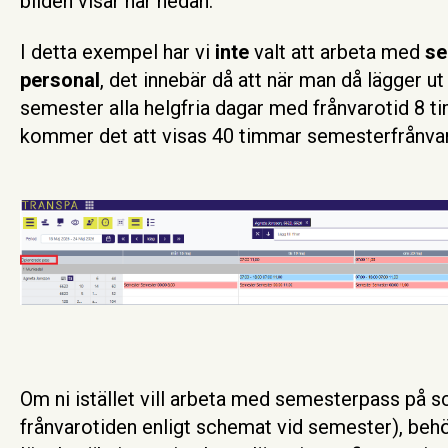
bilden visar här nedan.
I detta exempel har vi
inte
valt att arbeta med
se
personal
, det innebär då att när man då lägger u
semester alla helgfria dagar med frånvarotid 8 t
kommer det att visas 40 timmar semesterfrånvar
Om ni istället vill arbeta med semesterpass på 
frånvarotiden enligt schemat vid semester), behöv