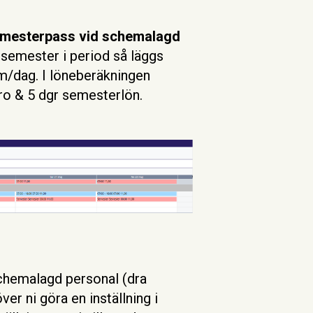
mesterpass vid schemalagd
t semester i period så läggs
im/dag. I löneberäkningen
o & 5 dgr semesterlön.
schemalagd personal (dra
er ni göra en inställning i