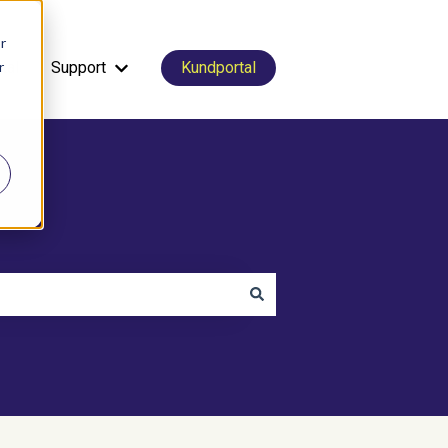
r
r
tal
Support
Kundportal
Visa undermeny för Support