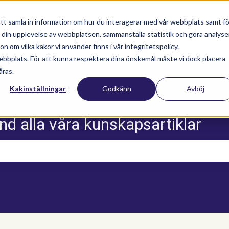
tt samla in information om hur du interagerar med vår webbplats samt fö
a din upplevelse av webbplatsen, sammanställa statistik och göra analyse
Nyhetsartiklar
Utbildningar
Supportav
 om vilka kakor vi använder finns i vår integritetspolicy.
ebbplats. För att kunna respektera dina önskemål måste vi dock placera
åras.
Kakinställningar
Godkänn
Avböj
nd alla våra kunskapsartiklar
m sökfältet är tomt.