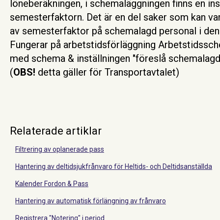
löneberäkningen, i schemaläggningen finns en inst
semesterfaktorn. Det är en del saker som kan var
av semesterfaktor på schemalagd personal i de
Fungerar på arbetstidsförläggning Arbetstidss
med schema & inställningen "föreslå schemalagd t
(
OBS!
detta gäller för Transportavtalet)
Relaterade artiklar
Filtrering av oplanerade pass
Hantering av deltidsjukfrånvaro för Heltids- och Deltidsanställda
Kalender Fordon & Pass
Hantering av automatisk förlängning av frånvaro
Registrera "Notering" i period