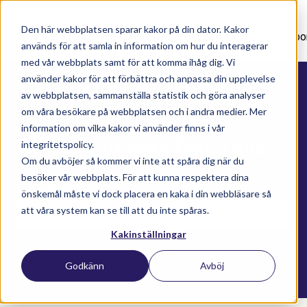
Den här webbplatsen sparar kakor på din dator. Kakor
Nyhetsartiklar
Utbildningar
Supportavtal
Suppo
används för att samla in information om hur du interagerar
med vår webbplats samt för att komma ihåg dig. Vi
använder kakor för att förbättra och anpassa din upplevelse
av webbplatsen, sammanställa statistik och göra analyser
om våra besökare på webbplatsen och i andra medier. Mer
information om vilka kakor vi använder finns i vår
Här kan du söka bland alla
integritetspolicy.
Om du avböjer så kommer vi inte att spåra dig när du
våra kunskapsartiklar
besöker vår webbplats. För att kunna respektera dina
önskemål måste vi dock placera en kaka i din webbläsare så
att våra system kan se till att du inte spåras.
Kakinställningar
Det finns inga förslag eftersom sökfältet är t
Godkänn
Avböj