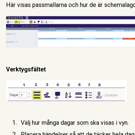
Här visas passmallarna och hur de är schemalagd
Verktygsfältet
Välj hur många dagar som ska visas i vyn.
Placera händelser så att de täcker hela dag