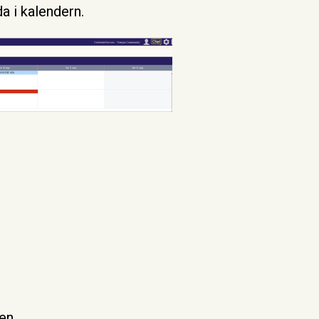
a i kalendern.
en.