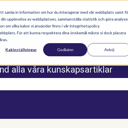
tt samla in information om hur du interagerar med vår webbplats samt fö
a din upplevelse av webbplatsen, sammanställa statistik och göra analyse
Nyhetsartiklar
Utbildningar
Supportav
 om vilka kakor vi använder finns i vår integritetspolicy.
ebbplats. För att kunna respektera dina önskemål måste vi dock placera
åras.
Kakinställningar
Godkänn
Avböj
nd alla våra kunskapsartiklar
m sökfältet är tomt.