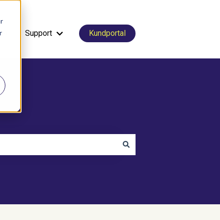
r
r
tal
Support
Kundportal
Visa undermeny för Support